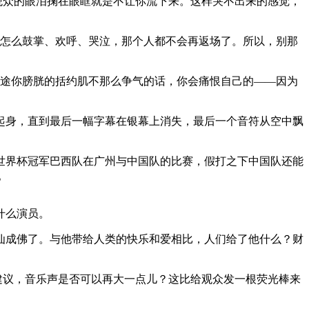
观众的眼泪掬在眼眶就是不让你流下来。这样哭不出来的感觉，
怎么鼓掌、欢呼、哭泣，那个人都不会再返场了。所以，别那
途你膀胱的括约肌不那么争气的话，你会痛恨自己的——因为
起身，直到最后一幅字幕在银幕上消失，最后一个音符从空中飘
02世界杯冠军巴西队在广州与中国队的比赛，假打之下中国队还能
。
什么演员。
仙成佛了。与他带给人类的快乐和爱相比，人们给了他什么？财
建议，音乐声是否可以再大一点儿？这比给观众发一根荧光棒来