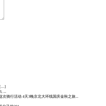
[…]
 ...
…] 这次骑行活动 4天3晚京北大环线国庆金秋之旅...