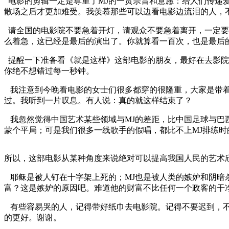
电影的剪辑一定是尊重了MJ的一贯宗旨和意愿：给人们传递
散场之后才更加难受。我羡慕那些可以边看电影边流泪的人，
请全国的电影院不要急着开灯，请观众不要急着离开，一定要
么着急，这已经是最后的演出了。你就算看一百次，也是最后
提醒一下准备看《就是这样》这部电影的朋友，最好在去影院
你绝不想错过每一秒钟。
我注意到今晚看电影的女士们很多都穿的很隆重，大家是带
过。我听到一片叹息。有人说：真的就这样结束了？
我忽然觉得中国艺术某些领域与MJ的差距，比中国足球与巴西
蒙个平局；可是我们很多一线歌手的假唱，都比不上MJ排练
所以，这部电影从某种角度来说绝对可以提高我国人民的艺术
耶稣是被人钉在十字架上死的；MJ也是被人类的嫉妒和阴
富？这是嫉妒的原因吧。难道他的财富不比任何一个政客的干
有些容易哭的人，记得带好纸巾去电影院。记得不要迟到，
的更好。谢谢。