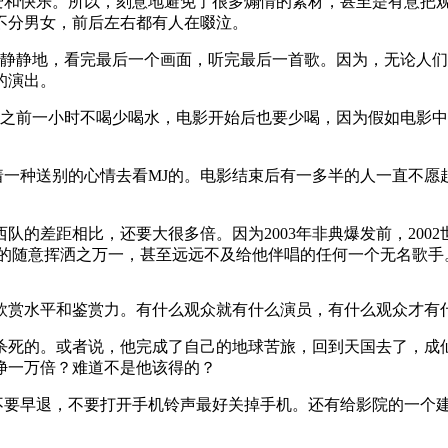
爱和快乐。所以，刻意地避免了很多煽情的素材，甚至是有意把
不分男女，前后左右都有人在啜泣。
静静地，看完最后一个画面，听完最后一首歌。因为，无论人们
的演出。
之前一小时不喝少喝水，电影开始后也要少喝，因为假如电影中
着一种送别的心情去看MJ的。电影结束后有一多半的人一直不愿
队的差距相比，还要大很多倍。因为2003年非典爆发前，20
时的随意挥洒之万一，甚至远远不及给他伴唱的任何一个无名歌手
欣赏水平和鉴赏力。有什么观众就有什么演员，有什么观众才有
暗杀死的。或者说，他完成了自己的地球苦旅，回到天国去了，成
净一万倍？难道不是他该得的？
不要早退，不要打开手机铃声最好关掉手机。还有给影院的一个