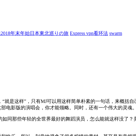
7&2018年末年始日本東北巡りの旅
Express vpn看环法
swarm
“就是这样”，只有MJ可以用这样简单朴素的一句话，来概括自
了这部电影版的演唱会，你才能领略。同时，还有一个伟大的灵魂
的如同那些年轻的全世界最好的舞蹈演员，怎么能就这样没了？