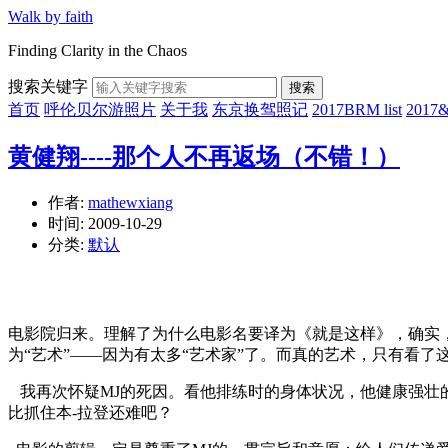
Walk by faith
Finding Clarity in the Chaos
搜索关键字
搜索
首页
呼伦贝尔游照片
关于我
东京换驾照记
2017BRM list
201
黄健翔----那个人不再返场（不错！）
作者:
mathewxiang
时间:
2009-10-29
分类:
默认
电影院归来。理解了为什么电影名要译为《就是这样》，确实，
为“艺术”——因为有太多“艺术家”了。而真的艺术，只有看
我再次怀疑MJ的死因。看他排练时的身体状况，他健康强壮
比抓住本-拉登还难吧？