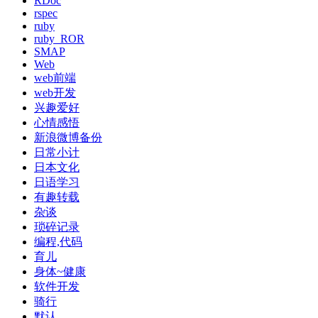
RDoc
rspec
ruby
ruby_ROR
SMAP
Web
web前端
web开发
兴趣爱好
心情感悟
新浪微博备份
日常小计
日本文化
日语学习
有趣转载
杂谈
琐碎记录
编程,代码
育儿
身体~健康
软件开发
骑行
默认