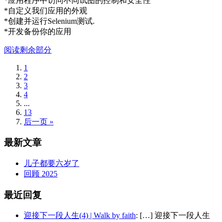
*应用程序中访问不同试图的控制和安全性
*自定义我们应用的外观
*创建并运行Selenium测试.
*开发备份你的应用
阅读剩余部分
1
2
3
4
...
13
后一页 »
最新文章
儿子都要六岁了
回顾 2025
最近回复
迎接下一段人生(4) | Walk by faith
: […] 迎接下一段人生