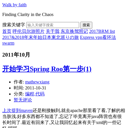
Walk by faith
Finding Clarity in the Chaos
搜索关键字
搜索
首页
呼伦贝尔游照片
关于我
东京换驾照记
2017BRM list
2017&2018年末年始日本東北巡りの旅
Express vpn看环法
swarm
2011年10月
开始学习Spring Roo第一步(1)
作者:
mathewxiang
时间:
2011-10-31
分类:
编程,代码
暂无评论
上次提到maven
还是刚接触到,就去apache那里看了看,了解的相
当肤浅.好多东西都不知道了,忘记了毕竟离开java阵营也有很
长时间了.最近有回来了,又让我回忆起来有关于xml的一些记