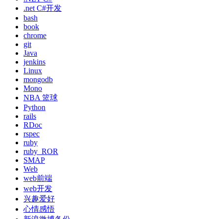
.net C#开发
bash
book
chrome
git
Java
jenkins
Linux
mongodb
Mono
NBA 篮球
Python
rails
RDoc
rspec
ruby
ruby_ROR
SMAP
Web
web前端
web开发
兴趣爱好
心情感悟