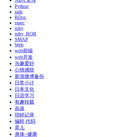
NBA 篮球
Python
rails
RDoc
rspec
ruby
ruby_ROR
SMAP
Web
web前端
web开发
兴趣爱好
心情感悟
新浪微博备份
日常小计
日本文化
日语学习
有趣转载
杂谈
琐碎记录
编程,代码
育儿
身体~健康