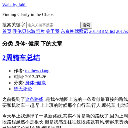
Walk by faith
Finding Clarity in the Chaos
搜索关键字
搜索
首页
呼伦贝尔游照片
关于我
东京换驾照记
2017BRM list
201
分类 身体~健康 下的文章
2周骑车总结
作者:
mathewxiang
时间:
2012-03-26
分类:
身体~健康
暂无评论
之前提到了
这条路线
,是我在地图上选的一条看似最直接的路线
要和机动车一起,早上上班的时候那个自行车,行人,摩托车,电动
今天早上我选择了一条新路线,其实不算是新的路线了,因为上
段路程虽然不是很长,但是我感觉往往这段路就有风,骑起来费劲
已经到了公司!不错,继续坚持!