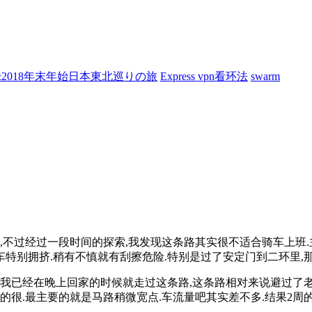
7&2018年末年始日本東北巡りの旅
Express vpn看环法
swarm
,不过经过一段时间的探索,我发现这条路其实很不适合骑车上班.
车特别拥挤.稍有不慎就有刮擦危险.特别是过了安定门到二环里,那真
周我已经在晚上回家的时候就走过这条路,这条路相对来说避过了老
的很.最主要的就是马路稍微宽点.车流量吧其实差不多.结果2周