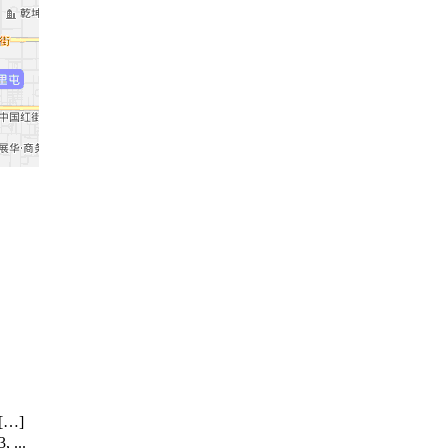
[…]
 ...