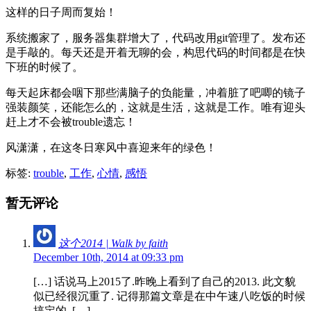
这样的日子周而复始！
系统搬家了，服务器集群增大了，代码改用git管理了。发布还
是手敲的。每天还是开着无聊的会，构思代码的时间都是在快
下班的时候了。
每天起床都会咽下那些满脑子的负能量，冲着脏了吧唧的镜子
强装颜笑，还能怎么的，这就是生活，这就是工作。唯有迎头
赶上才不会被trouble遗忘！
风潇潇，在这冬日寒风中喜迎来年的绿色！
标签:
trouble
,
工作
,
心情
,
感悟
暂无评论
这个2014 | Walk by faith
December 10th, 2014 at 09:33 pm
[…] 话说马上2015了.昨晚上看到了自己的2013. 此文貌
似已经很沉重了. 记得那篇文章是在中午速八吃饭的时候
搞定的. […]