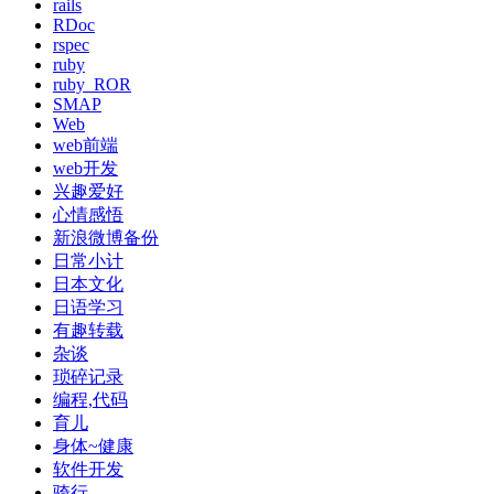
rails
RDoc
rspec
ruby
ruby_ROR
SMAP
Web
web前端
web开发
兴趣爱好
心情感悟
新浪微博备份
日常小计
日本文化
日语学习
有趣转载
杂谈
琐碎记录
编程,代码
育儿
身体~健康
软件开发
骑行