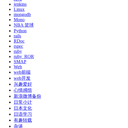
jenkins
Linux
mongodb
Mono
NBA 篮球
Python
rails
RDoc
rspec
ruby
ruby_ROR
SMAP
Web
web前端
web开发
兴趣爱好
心情感悟
新浪微博备份
日常小计
日本文化
日语学习
有趣转载
杂谈