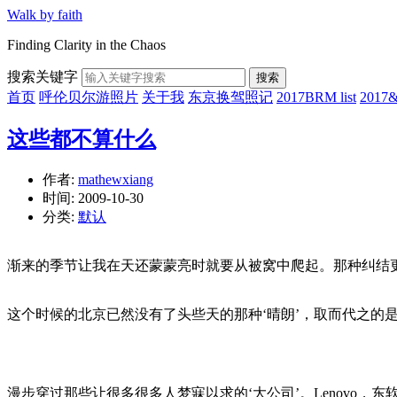
Walk by faith
Finding Clarity in the Chaos
搜索关键字
搜索
首页
呼伦贝尔游照片
关于我
东京换驾照记
2017BRM list
201
这些都不算什么
作者:
mathewxiang
时间:
2009-10-30
分类:
默认
渐来的季节让我在天还蒙蒙亮时就要从被窝中爬起。那种纠结
这个时候的北京已然没有了头些天的那种‘晴朗’，取而代之的
漫步穿过那些让很多很多人梦寐以求的‘大公司’。Lenovo，东软，