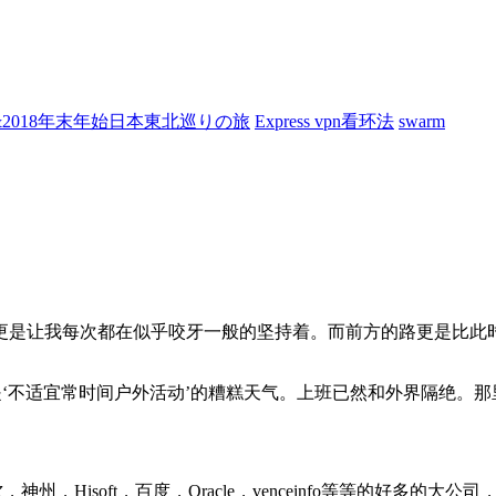
7&2018年末年始日本東北巡りの旅
Express vpn看环法
swarm
更是让我每次都在似乎咬牙一般的坚持着。而前方的路更是比此
是‘不适宜常时间户外活动’的糟糕天气。上班已然和外界隔绝。
神州，Hisoft，百度，Oracle，venceinfo等等的好多