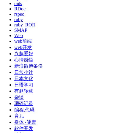
rails
RDoc
rspec
ruby
ruby_ROR
SMAP
Web
web前端
web开发
兴趣爱好
心情感悟
新浪微博备份
日常小计
日本文化
日语学习
有趣转载
杂谈
琐碎记录
编程,代码
育儿
身体~健康
软件开发