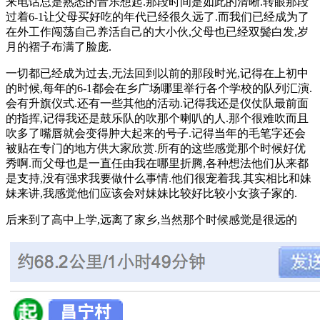
来电话总是熟悉的音乐想起.那段时间是如此的清晰.转眼那段
过着6-1让父母买好吃的年代已经很久远了.而我们已经成为了
在外工作闯荡自己养活自己的大小伙,父母也已经双鬓白发,岁
月的褶子布满了脸庞.
一切都已经成为过去,无法回到以前的那段时光,记得在上初中
的时候,每年的6-1都会在乡广场哪里举行各个学校的队列汇演.
会有升旗仪式.还有一些其他的活动.记得我还是仪仗队最前面
的指挥,记得我还是鼓乐队的吹那个喇叭的人.那个很难吹而且
吹多了嘴唇就会变得肿大起来的号子.记得当年的毛笔字还会
被贴在专门的地方供大家欣赏.所有的这些感觉那个时候好优
秀啊.而父母也是一直任由我在哪里折腾,各种想法他们从来都
是支持,没有强求我要做什么事情.他们很宠着我.其实相比和妹
妹来讲,我感觉他们应该会对妹妹比较好比较小女孩子家的.
后来到了高中上学,远离了家乡,当然那个时候感觉是很远的