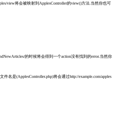
m/apples/view将会被映射到ApplesController的view()方法.当然你也可
/_findNewArticles/的时候将会得到一个action没有找到的error.当然你
ApplesController.php)将会通过http://example.com/apples