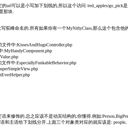
是小写加下划线的,所以这个访问 /red_apples/go_pick是正确的写法
配置那块.
名的.所有如果你有一个MyNiftyClass,那么这个包含他的文件
KissesAndHugsController.php
andyComponent.php
lue.php
EspeciallyFunkableBehavior.php
impleView.php
rHelper.php
之应该不是动宾结构的,你懂得.例如:Person,BigPerson或者R
划线分开.上面三个对象类对应的就应该是: people, big_people和