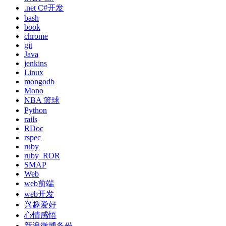
.net C#开发
bash
book
chrome
git
Java
jenkins
Linux
mongodb
Mono
NBA 篮球
Python
rails
RDoc
rspec
ruby
ruby_ROR
SMAP
Web
web前端
web开发
兴趣爱好
心情感悟
新浪微博备份