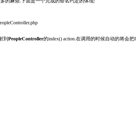
了很多的麻烦.下面是一个完成的命名约定的体现:
PeopleController.php
映射到
PeopleController
的index() action.在调用的时候自动的将会把