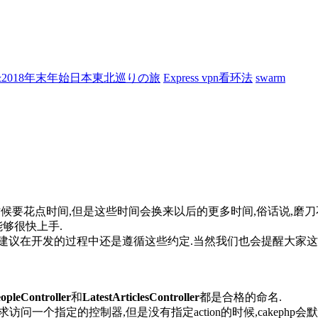
7&2018年末年始日本東北巡りの旅
Express vpn看环法
swarm
的时候要花点时间,但是这些时间会换来以后的更多时间,俗话说,磨
够很快上手.
.我们建议在开发的过程中还是遵循这些约定.当然我们也会提醒大家
opleController
和
LatestArticlesController
都是合格的命名.
问一个指定的控制器,但是没有指定action的时候,cakephp会默认的