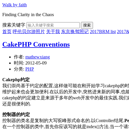
Walk by faith
Finding Clarity in the Chaos
搜索关键字
搜索
首页
呼伦贝尔游照片
关于我
东京换驾照记
2017BRM list
201
CakePHP Conventions
作者:
mathewxiang
时间:
2012-05-09
分类:
PHP
Cakephp约定
我们崇尚基于约定的配置,这样做可能在刚开始学习cakephp
维护起来也会更加便利.在以后的开发中,突然进来新的同事,也能
cakephp的约定建立是来源于多年的web开发中的最佳实践
还是很便利的.
控制器的约定
控制器的类名是复制的大写驼峰形式命名的.以Controller结尾.
Pe
在一个控制器的类中,首先你应该写的就是index()方法.当一个请求访