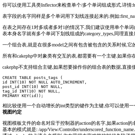
你可以使用工具类Inflector来检查单个/多个单词组成形式.详情:http://book.cakeph
表字段的名字同样是多个单词用下划线连接起来的.例如:first_nam
在表之间存在1对多或者多对1的情况下,我们建议使用单个单词(关系表)
表本身名字就有多个单词下划线组成的category_types,同理直接后面加_id
一个组合表,就是在很多model之间有包含被包含的关系时候,它的命名一般都是abc名称
所有和cakephp中对象类有交互的表,都需要有一个主键.如果你
cakephp不支持组合主键,如果想要操作你的组合表的数据,直接使用query(http:/
CREATE TABLE posts_tags (
id INT(10) NOT NULL AUTO_INCREMENT,
post_id INT(10) NOT NULL,
tag_id INT(10) NOT NULL,
PRIMARY KEY(id));
相比较使用一个自动增长的int类型的键作为主键,你可以使用一个char(3
视图约定
视图模板文件的命名对应于控制器的action的名字,如果action的名字是getR
基本的模式就是: /app/View/Controller/underscored_function_name.c