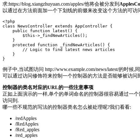
求:https://blog.xiangzhuyuan.com/apples/他将会被分发到
ApplesCo
以通过在方法前面加一个下划线的前缀来改变这个方法的可访问
<?php
class
NewsController
extends
AppController
{
public
function
latest
()
{
$this
->
_findNewArticles
();
}
protected
function
_findNewArticles
()
{
// Logic to find latest news articles
}
}
例子中,当试图访问 http://www.example.com/news/latest/的
可以通过访问修饰符来控制一个控制器的方法是否能够被访问到,非
控制器的类名对应的URL的一些注意事项
正如上面演示的一样,单个的单词命名的控制器很容易通过一个简单
访问到.
哪一些不规范的写法的控制器类名怎么被处理呢?我们看看:
/redApples
/RedApples
/Red_apples
/red_apples