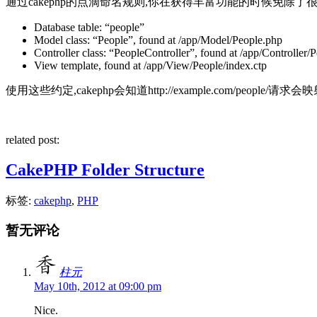
通过cakephp的点滴命名规则,你在获得丰富功能的时候免除
Database table: “people”
Model class: “People”, found at /app/Model/People.php
Controller class: “PeopleController”, found at /app/Controller/
View template, found at /app/View/People/index.ctp
使用这些约定,cakephp会知道http://example.com/people/请求会
related post:
CakePHP Folder Structure
标签:
cakephp
,
PHP
暂无评论
柱元
May 10th, 2012 at 09:00 pm
Nice.