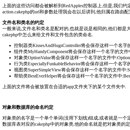
上面的这些访问都会被解析到RedApples控制器上,但是,我们约定的url可以
action.cakephp的url和参数处理我会在以后讲到,他归属在路由
文件名和类名的约定
一般来说,文件名和类名是配对的,也就是说是相同的,他们都是大写驼峰命
cakephp中怎么来给文件和文件包含的类命名.
控制器类KissesAndHugsController将会保存这样一个名字的文件中:
组件类MyHandyComponent将会保存这样一个名字的文件中:MyH
对象类OptionValue将会保存这样一个名字的文件中:OptionVa
行为类EspeciallyFunkableBehavior将会保存这样一个名字的文件中:
视图类SuperSimpleView将会保存这样一个名字的文件中:SuperS
帮助类BestEverHelper将会保存这样一个名字的文件中:BestEve
上面的文件将会被放置在合适的app文件夹下的某个文件夹中.
对象和数据库的命名约定
对象类的名字是一个单个单词(没用下划线)组成,或者就是一个定语来修饰的.总
数据库表对应的cakephp中的对象类,他的命名就是把对象类的定语和主语给下