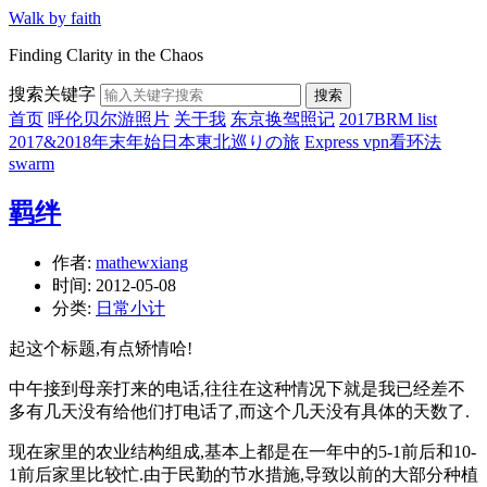
Walk by faith
Finding Clarity in the Chaos
搜索关键字
搜索
首页
呼伦贝尔游照片
关于我
东京换驾照记
2017BRM list
2017&2018年末年始日本東北巡りの旅
Express vpn看环法
swarm
羁绊
作者:
mathewxiang
时间:
2012-05-08
分类:
日常小计
起这个标题,有点矫情哈!
中午接到母亲打来的电话,往往在这种情况下就是我已经差不
多有几天没有给他们打电话了,而这个几天没有具体的天数了.
现在家里的农业结构组成,基本上都是在一年中的5-1前后和10-
1前后家里比较忙.由于民勤的节水措施,导致以前的大部分种植