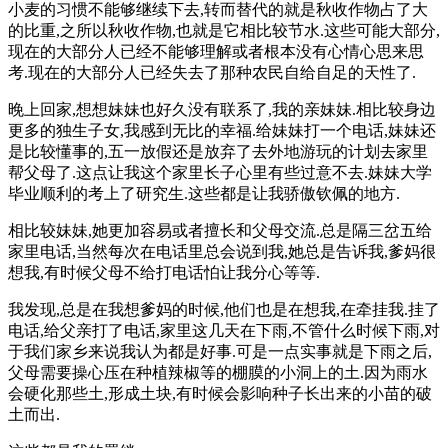
小麦的习惯不能够继续下去,转而替代的就是秋收作物占了大
的比重,之所以秋收作物,也就是它相比较节水.这些可能大部分,
现在的大部分人已经不能够理解或者根本没有心情心思来思
考.现在的大部分人已经失去了那种农民自给自足的天性了.
晚上回家,想想妹妹也好久没有联系了,我的亲妹妹.相比较身边
更多的独生子女,我感到无比的幸福.给妹妹打一个电话,妹妹还
是比较懂事的,五一放假还是放弃了去外地游玩的计划去家里
帮父母了.这点让我这个家里长子心里有些过意不去.妹妹大学
毕业顺利的考上了研究生.这些都是让我骄傲钦佩的地方.
相比较妹妹,她更加容易或者擅长和父母交流.总是隔三岔五给
家里电话,当然每次在电话里总会说到我,她总是告诉我,爹妈很
想我,有时候父母不给打电话怕让我分心等等.
我发现,总是在我想爹妈的时候,他们也是在想我,在牵挂我.挂了
电话,给父亲打了电话,家里这几天在下雨,不管什么时候下雨,对
于我们家乡来说我认为都是好事.可是一点实事就是下雨之后,
父母需要操心压在种植辣椒等的棚膜的小洞上的土.因为雨水
会硬化那些土,形成土块,有时候会影响种子长出来的小苗的破
土而出.