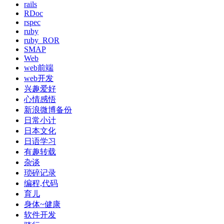
rails
RDoc
rspec
ruby
ruby_ROR
SMAP
Web
web前端
web开发
兴趣爱好
心情感悟
新浪微博备份
日常小计
日本文化
日语学习
有趣转载
杂谈
琐碎记录
编程,代码
育儿
身体~健康
软件开发