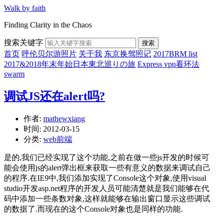
Walk by faith
Finding Clarity in the Chaos
搜索关键字
搜索
首页
呼伦贝尔游照片
关于我
东京换驾照记
2017BRM list
2017&2018年末年始日本東北巡りの旅
Express vpn看环法
swarm
调试JS还在alert吗?
作者:
mathewxiang
时间:
2012-03-15
分类:
web前端
是的,我们已经实现了这个功能,之前在做一些js开发的时候可
能会使用js的alert弹出框来获取一些有意义的数据来调试自己
的程序.在IE9中,我们添加实现了Console这个对象,使用visual
studio开发asp.net程序的开发人员可能清楚就是我们能够在代
码中添加一些条数对象,这样就能够在输出窗口显示这些调试
的数据了.而现在的这个Console对象也是同样的功能.