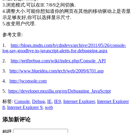
3.浏览模式.可以在IE 7/8/9之间切换.
4.调整大小.可能你想知道你的网页在其他的移动驱动上是否显
示足够友好,你可以选择显示尺寸.
5.改变用户代理.
参考文章:
1.
http://blogs.msdn.com/b/cdndevs/archive/2011/05/26/console-
log-say-goodbye-to-javascript-alerts-for-debugging.aspx
2.
http://getfirebug.com/wiki/index.php/Console_API
3.
http://www.blueidea.com/tech/web/2009/6701.asp
4.
http://jsconsole.com
5.
https://developer.mozilla.org/en/Debugging_JavaScript
标签:
Console
,
Debug
,
IE
,
IE9
,
Internet Explorer
,
Internet Explorer
8
,
Internet Explorer 9
,
web
添加新评论
称呼