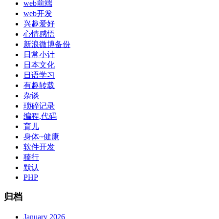
web前端
web开发
兴趣爱好
心情感悟
新浪微博备份
日常小计
日本文化
日语学习
有趣转载
杂谈
琐碎记录
编程,代码
育儿
身体~健康
软件开发
骑行
默认
PHP
归档
January 2026