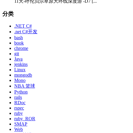
11天-呼伦贝尔草原大环线深度游 -D7 [...
分类
.NET C#
.net C#开发
bash
book
chrome
git
Java
jenkins
Linux
mongodb
Mono
NBA 篮球
Python
rails
RDoc
rspec
ruby
ruby_ROR
SMAP
Web