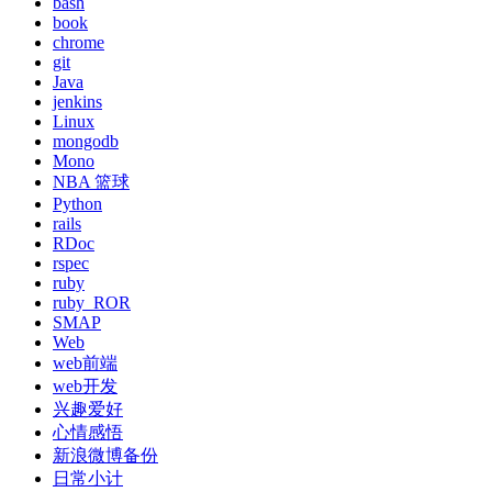
bash
book
chrome
git
Java
jenkins
Linux
mongodb
Mono
NBA 篮球
Python
rails
RDoc
rspec
ruby
ruby_ROR
SMAP
Web
web前端
web开发
兴趣爱好
心情感悟
新浪微博备份
日常小计