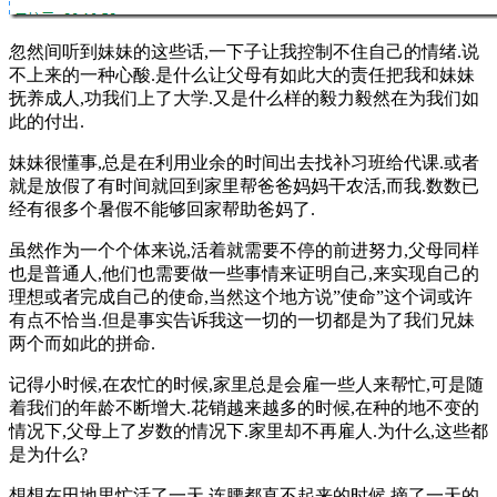
忽然间听到妹妹的这些话,一下子让我控制不住自己的情绪.说
不上来的一种心酸.是什么让父母有如此大的责任把我和妹妹
抚养成人,功我们上了大学.又是什么样的毅力毅然在为我们如
此的付出.
妹妹很懂事,总是在利用业余的时间出去找补习班给代课.或者
就是放假了有时间就回到家里帮爸爸妈妈干农活,而我.数数已
经有很多个暑假不能够回家帮助爸妈了.
虽然作为一个个体来说,活着就需要不停的前进努力,父母同样
也是普通人,他们也需要做一些事情来证明自己,来实现自己的
理想或者完成自己的使命,当然这个地方说”使命”这个词或许
有点不恰当.但是事实告诉我这一切的一切都是为了我们兄妹
两个而如此的拼命.
记得小时候,在农忙的时候,家里总是会雇一些人来帮忙,可是随
着我们的年龄不断增大.花销越来越多的时候,在种的地不变的
情况下,父母上了岁数的情况下.家里却不再雇人.为什么,这些都
是为什么?
想想在田地里忙活了一天,连腰都直不起来的时候,摘了一天的