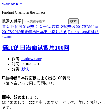
Walk by faith
Finding Clarity in the Chaos
搜索关键字
搜索
首页
呼伦贝尔游照片
关于我
东京换驾照记
2017BRM list
2017&2018年末年始日本東北巡りの旅
Express vpn看环法
swarm
搞IT的日语面试常用100问
作者:
mathewxiang
时间:
2010-03-01
分类:
默认
IT技術者日本語面接によく出る100質問
（違う言い方で同じ質問あり）
１．
面接、始めましょう。
はじめまして、xxxと申しますが、どうぞ、宜しくお願いし
ます。