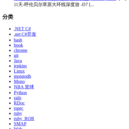
11天-呼伦贝尔草原大环线深度游 -D7 [...
分类
.NET C#
.net C#开发
bash
book
chrome
git
Java
jenkins
Linux
mongodb
Mono
NBA 篮球
Python
rails
RDoc
rspec
ruby
ruby_ROR
SMAP
Web