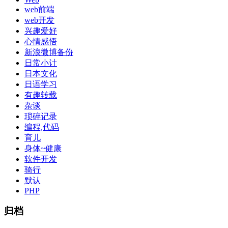
web前端
web开发
兴趣爱好
心情感悟
新浪微博备份
日常小计
日本文化
日语学习
有趣转载
杂谈
琐碎记录
编程,代码
育儿
身体~健康
软件开发
骑行
默认
PHP
归档