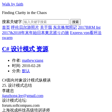
Walk by faith
Finding Clarity in the Chaos
搜索关键字
搜索
首页
呼伦贝尔游照片
关于我
东京换驾照记
2017BRM list
2017&2018年末年始日本東北巡りの旅
Express vpn看环法
swarm
C# 设计模式 资源
作者:
mathewxiang
时间:
2010-02-28
分类:
默认
C#面向对象设计模式纵横谈
25. 设计模式总结
李建忠
jianzhong.lee@gmail.com
设计模式论坛:
forum.softcompass.com
上海祝成科技高级培训讲师