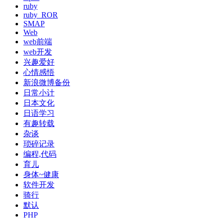
ruby
ruby_ROR
SMAP
Web
web前端
web开发
兴趣爱好
心情感悟
新浪微博备份
日常小计
日本文化
日语学习
有趣转载
杂谈
琐碎记录
编程,代码
育儿
身体~健康
软件开发
骑行
默认
PHP