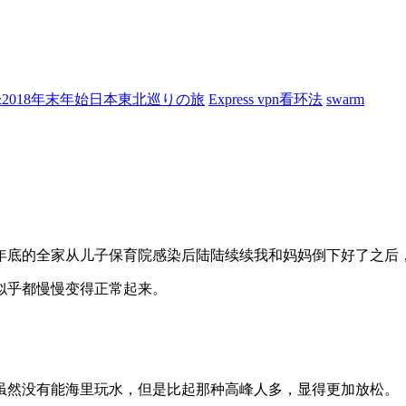
7&2018年末年始日本東北巡りの旅
Express vpn看环法
swarm
年底的全家从儿子保育院感染后陆陆续续我和妈妈倒下好了之后
似乎都慢慢变得正常起来。
虽然没有能海里玩水，但是比起那种高峰人多，显得更加放松。