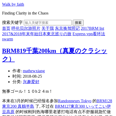
Walk by faith
Finding Clarity in the Chaos
搜索关键字
搜索
首页
呼伦贝尔游照片
关于我
东京换驾照记
2017BRM list
2017&2018年末年始日本東北巡りの旅
Express vpn看环法
swarm
BRM819千葉200km（真夏のクラシッ
ク）
作者:
mathewxiang
时间:
2018-08-25
分类:
兴趣爱好
無事ゴール！１０h２４m！
本来在3月的时候已经报名参加
Randonneurs Tokyo
的
BRM128
東京200 真鶴半島
了, 不过在
BRM127東京300 いってこい伊
豆高原
的时候刚到热海哪里老婆打电话有点不舒服就急忙做