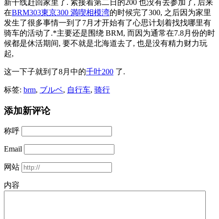
新干线赶回家里了. 紧接着第二日的200 也没有去参加了, 后来
在
BRM303東京300 満喫相模湾
的时候完了300, 之后因为家里
发生了很多事情一到了7月才开始有了心思计划着找找哪里有
骑车的活动了.*主要还是围绕 BRM, 而因为通常在7.8月份的时
候都是休活期间, 要不就是北海道去了, 也是没有精力财力玩
起,
这一下子就到了8月中的
千叶200
了.
标签:
brm
,
ブルベ
,
自行车
,
骑行
添加新评论
称呼
Email
网站
内容