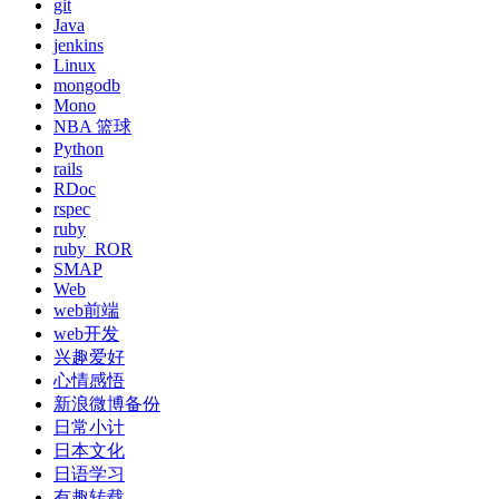
git
Java
jenkins
Linux
mongodb
Mono
NBA 篮球
Python
rails
RDoc
rspec
ruby
ruby_ROR
SMAP
Web
web前端
web开发
兴趣爱好
心情感悟
新浪微博备份
日常小计
日本文化
日语学习
有趣转载