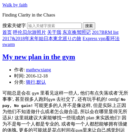
Walk by faith
Finding Clarity in the Chaos
搜索关键字
搜索
首页
呼伦贝尔游照片
关于我
东京换驾照记
2017BRM list
2017&2018年末年始日本東北巡りの旅
Express vpn看环法
swarm
My new plan in the gym
作者:
mathewxiang
时间:
2016-12-18
分类:
骑行
,
默认
可能总是会在
里看见这样一些人, 他们有点失落或者'无所
gym
事事', 甚至很多人跑到
去社交了, 还有玩手机的! omfg!
gym
No
可能更多的人并不是像这样, 但是实际上正因
pay, No gain!
为他们不知道做什么或者怎么做合适, 所以会在哪里显得无所
适从! 这里就建议大家能够找一些现成的 plan 来实践他们! 因
为不是每一个人都是专业的, 或者每一个人都想能够拥有强健
的体魄, 更多的可能就是花点时间在
里来让自己感觉到运
gym