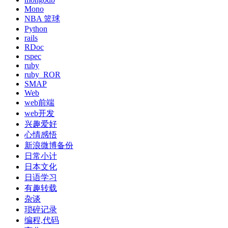
Mono
NBA 篮球
Python
rails
RDoc
rspec
ruby
ruby_ROR
SMAP
Web
web前端
web开发
兴趣爱好
心情感悟
新浪微博备份
日常小计
日本文化
日语学习
有趣转载
杂谈
琐碎记录
编程,代码