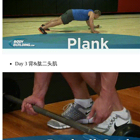
Day 3 背&肱二头肌