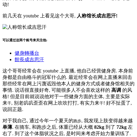
动!
前几天在 youtube 上看见这个大哥,
人称馆长成吉思汗!
可以通过这两个账号来关注他:
健身轉播台
館長成吉思汗
这个哥哥经常会在 youtube 上直播, 他自己经营健身房. 本身前
身都是自由格斗的冠军什么的. 最近经常会在网上直播来回击
那些经常在网上污蔑诋毁他本人的健身方式或者健身馆相关的
事情. 说话很直接好奇, 可能很多人不会喜欢这样的
高调
的风
格! 但是目前就说说他对于一些健身方面的主体, 主要是实际
来
, 别老叽叽歪歪在网上吹吹打打, 有实力来
! 好不扯蛋了,
干
干
说回正题.
对于我自己, 通过今年一个夏天的
, 我发现上肢变得越来越
跑步
单薄
. 在骑车, 和跑步之后, 体重已经从大概
82kg
到了
72kg
左
右了. 到了这个体脂状况之后, 是时间来考虑开始力量训练了.