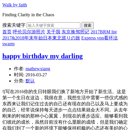
Walk by faith
Finding Clarity in the Chaos
搜索关键字
搜索
首页
呼伦贝尔游照片
关于我
东京换驾照记
2017BRM list
2017&2018年末年始日本東北巡りの旅
Express vpn看环法
swarm
happy birthday my darling
作者:
mathewxiang
时间:
2016-03-27
分类:
默认
![写在2016你的生日转眼我们换了新地方开始了新生活。这是
第一个生日在这边，我很在意，我想生活中需要一些仪式感的
东西来让我们记住过去的自己还有现在的自己以及马上要成为
的自己，经常说保持每天进步一点点结果就会大不同。从去年
刚来的时候的那种小心翼翼，到现在的逐步适应。能够看到我
们彼此的成长，虽然目前没有什么显眼的成绩，但是我们确定
在我们到了一个新的环境下能够保持积极的心态还有美好的心