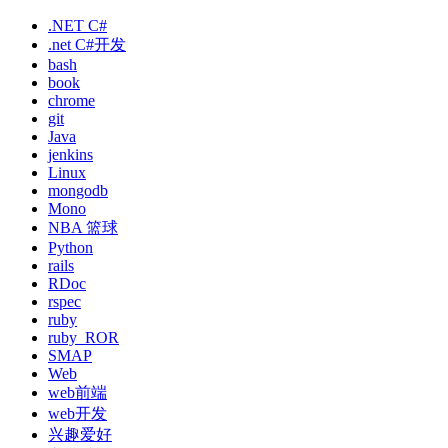
.NET C#
.net C#开发
bash
book
chrome
git
Java
jenkins
Linux
mongodb
Mono
NBA 篮球
Python
rails
RDoc
rspec
ruby
ruby_ROR
SMAP
Web
web前端
web开发
兴趣爱好