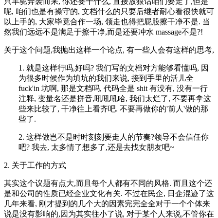
只羊驼奔袭而来, 你还要干什么, 直接放狠话咱们要走了,但是
呢, 咱们也是有操守的, 文档什么的只要后继者耐心看很快就可
以上手的, 大家毕竟合作一场, 领走也得把屁股擦干净不是. 当
然我们远远不是满足于擦干净,而是还要冲水 massage不是?!
关于这个问题,我抛出这样一个论点, 有一些人会有这样的思考,
1. 就是这样行吗,好吗? 我们写的文档对方能够看懂吗, 因
为很多时候作为填坑的我们来说, 接到手里的活儿全
fuck'in 坑啊, 那是文档吗, 代码全是 shit 有没有, 没有一行
注释, 变量名还是拼音,吼吼吼哈, 我们太烂了, 不要再拿这
些来比较了, 干净往上看齐吧. 不要再做你的'前人'做的那
些了.
2. 这样做岂不是时时刻刻要走人的节奏?领导不会信任你
吧? 我去, 太多情了想多了,还是去找女朋友吧~
2. 关于工作的方式
其实这个议题有点大,而且每个人都有不同的风格. 而且这个还
是和公司的性质已经企业文化有关. 不过在民企, 日企混迹了这
几年来看, 刚才提到的几个大的因素完完全全对于一个个体来
说是没有影响的,因为其实往小了说, 对于某个人来说,不管你在