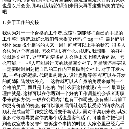
也是以后会变, 那就让以后的我们来回头再看这些搞笑的结论
吧.
1. 关于工作的交接
我认为对于一个合格的工作者,应该时刻能够把自己的手里的
工作整理清楚.就好比我们每天提交代码打 tag 一样. 最起码能
够让 boss 找个相当的人来一周时间就可以上手的状态. 很多人
会认为这个有点扯, 怎么可能, 有什么办法吗. 我想唯一的好办
法就是文档了. 这里可能更多的人会跳出来七嘴八舌的说, "怎
么可能! " 一些人可能最讨厌的就是写文档了. 但是我还是要说
一定要时时刻刻把自己的工作内容反映到文档上. 对于开发来
说, 一些代码逻辑, 代码重构建议, 设计思路等等 都可以在开发
的间隙陆陆续续补充上. 这样就可以从自身的角度来做到一个
合格的员工, 而且是出色的. 为什么要这样做呢? 有一个最直接
理由就是, 这样可以在你遇到一个好的工作调整机会或者离职
带来很多方便. 一般在公司内部也有工作调整, 会有些比当前工
作更有价值的机会, 你可以很容易得让领导接受你的请求然后
顺利完成当前工作交接然后去干新活儿. 而对于离职来说, 其实
很多时候领导要留你的那个话也是客气话了, 可能当你把他叫
到会议室或者发邮件告诉这个事情的时候, 人家心里已经几千