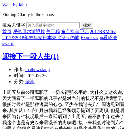
Walk by faith
Finding Clarity in the Chaos
搜索关键字
搜索
首页
呼伦贝尔游照片
关于我
东京换驾照记
2017BRM list
2017&2018年末年始日本東北巡りの旅
Express vpn看环法
swarm
迎接下一段人生(1)
作者:
mathewxiang
时间:
2015-06-26
分类:
杂谈
上周五从前公司离职了, 一切来得那么平静. 为什么会这么说,
因为我看了一半离职的几乎都是对当前的状况不是很满意了,
很多时候都是那种逃离的心态. 至少在我过去几年周边见到看
来. 其实从15年的1月份我就已经和领导提到了要离职, 但是后
来因为各种状况最后一直延后到了上周五, 差不多半年过去了.
我这个也是有史以来最漫长的离职吧. 接下来我会讨论到几个
问题.可能很多看法和结论有些偏颇,但是这些是我目前的认识,