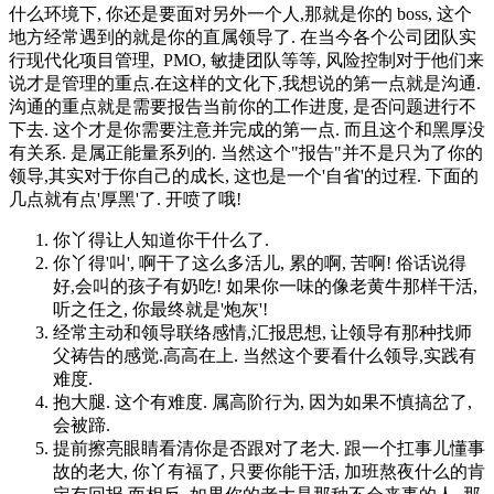
什么环境下, 你还是要面对另外一个人,那就是你的 boss, 这个
地方经常遇到的就是你的直属领导了. 在当今各个公司团队实
行现代化项目管理, PMO, 敏捷团队等等, 风险控制对于他们来
说才是管理的重点.在这样的文化下,我想说的第一点就是沟通.
沟通的重点就是需要报告当前你的工作进度, 是否问题进行不
下去. 这个才是你需要注意并完成的第一点. 而且这个和黑厚没
有关系. 是属正能量系列的. 当然这个"报告"并不是只为了你的
领导,其实对于你自己的成长, 这也是一个'自省'的过程. 下面的
几点就有点'厚黑'了. 开喷了哦!
你丫得让人知道你干什么了.
你丫得'叫', 啊干了这么多活儿, 累的啊, 苦啊! 俗话说得
好,会叫的孩子有奶吃! 如果你一味的像老黄牛那样干活,
听之任之, 你最终就是'炮灰'!
经常主动和领导联络感情,汇报思想, 让领导有那种找师
父祷告的感觉.高高在上. 当然这个要看什么领导,实践有
难度.
抱大腿. 这个有难度. 属高阶行为, 因为如果不慎搞岔了,
会被蹄.
提前擦亮眼睛看清你是否跟对了老大. 跟一个扛事儿懂事
故的老大, 你丫有福了, 只要你能干活, 加班熬夜什么的肯