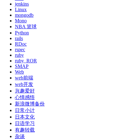
jenkins
Linux
mongodb
Mono
NBA 篮球
Python
rails
RDoc
rspec
ruby
ruby_ROR
SMAP
Web
web前端
web开发
兴趣爱好
心情感悟
新浪微博备份
日常小计
日本文化
日语学习
有趣转载
杂谈