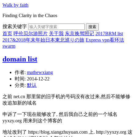
Walk by faith
Finding Clarity in the Chaos
搜索关键字
搜索
首页
呼伦贝尔游照片
关于我
东京换驾照记
2017BRM list
2017&2018年末年始日本東北巡りの旅
Express vpn看环法
swarm
domain list
作者:
mathewxiang
时间:
2014-12-22
分类:
默认
之前 net.cn 那里留的旧手机的号码没有改过来,然后不能够修
改追加新的域名
申诉了一下现在能够改了, 然后我自己之前的一个域名
yyxzy.org 用来到这个博客的
地址改到了 https://blog.xiangzhuyuan.com 上. http://yyxzy.org 这