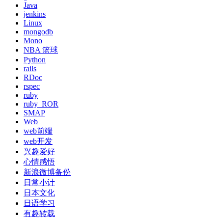
Java
jenkins
Linux
mongodb
Mono
NBA 篮球
Python
rails
RDoc
rspec
ruby
ruby_ROR
SMAP
Web
web前端
web开发
兴趣爱好
心情感悟
新浪微博备份
日常小计
日本文化
日语学习
有趣转载