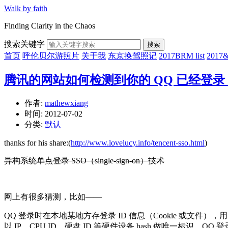
Walk by faith
Finding Clarity in the Chaos
搜索关键字
搜索
首页
呼伦贝尔游照片
关于我
东京换驾照记
2017BRM list
201
腾讯的网站如何检测到你的 QQ 已经登录
作者:
mathewxiang
时间:
2012-07-02
分类:
默认
thanks for his share:(
http://www.lovelucy.info/tencent-sso.html
)
异构系统单点登录 SSO（single-sign-on）技术
网上有很多猜测，比如——
QQ 登录时在本地某地方存登录 ID 信息（Cookie 或文件）
以 IP、CPU ID、硬盘 ID 等硬件设备 hash 做唯一标