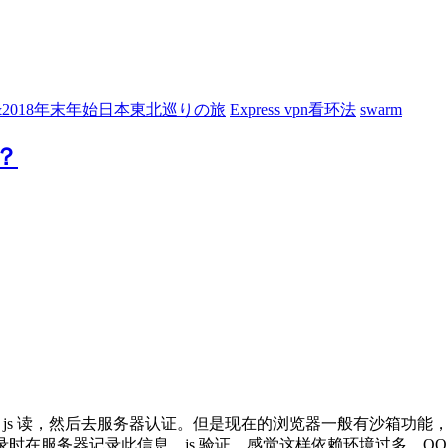
7&2018年末年始日本東北巡りの旅
Express vpn看环法
swarm
？
，用 js 读，然后去服务器认证。但是现在的浏览器一般有沙箱功能，js
识，QQ 登录时在服务器记录此信息，js 验证。感觉这样依赖环境过多，