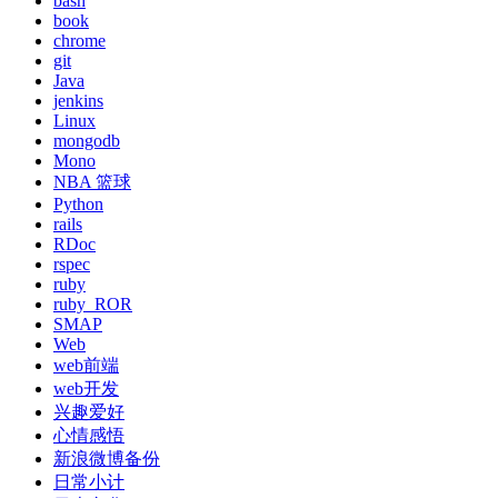
bash
book
chrome
git
Java
jenkins
Linux
mongodb
Mono
NBA 篮球
Python
rails
RDoc
rspec
ruby
ruby_ROR
SMAP
Web
web前端
web开发
兴趣爱好
心情感悟
新浪微博备份
日常小计