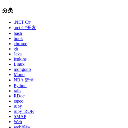
分类
.NET C#
.net C#开发
bash
book
chrome
git
Java
jenkins
Linux
mongodb
Mono
NBA 篮球
Python
rails
RDoc
rspec
ruby
ruby_ROR
SMAP
Web
web前端