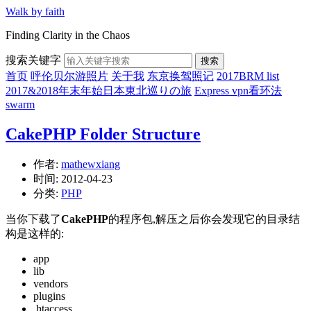
Walk by faith
Finding Clarity in the Chaos
搜索关键字
搜索
首页
呼伦贝尔游照片
关于我
东京换驾照记
2017BRM list
2017&2018年末年始日本東北巡りの旅
Express vpn看环法
swarm
CakePHP Folder Structure
作者:
mathewxiang
时间:
2012-04-23
分类:
PHP
当你下载了
CakePHP
的程序包,解压之后你会发现它的目录结
构是这样的:
app
lib
vendors
plugins
.htaccess