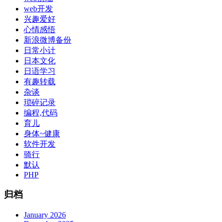
web开发
兴趣爱好
心情感悟
新浪微博备份
日常小计
日本文化
日语学习
有趣转载
杂谈
琐碎记录
编程,代码
育儿
身体~健康
软件开发
骑行
默认
PHP
归档
January 2026