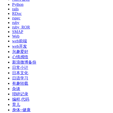
Python
rails
RDoc
rspec
ruby
ruby_ROR
SMAP
Web
web前端
web开发
兴趣爱好
心情感悟
新浪微博备份
日常小计
日本文化
日语学习
有趣转载
杂谈
琐碎记录
编程,代码
育儿
身体~健康