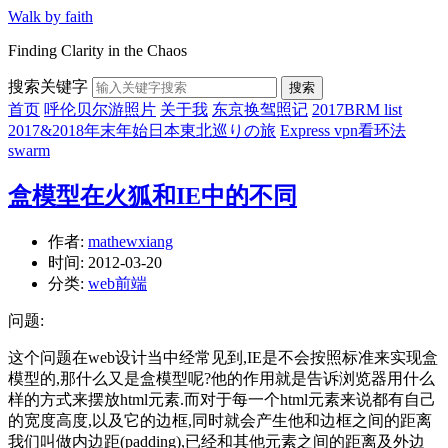
Walk by faith
Finding Clarity in the Chaos
搜索关键字
搜索
首页
呼伦贝尔游照片
关于我
东京换驾照记
2017BRM list
2017&2018年末年始日本東北巡りの旅
Express vpn看环法
swarm
盒模型在火狐和IE中的不同
作者:
mathewxiang
时间:
2012-03-20
分类:
web前端
问题:
这个问题在web设计当中经常见到,IE是不会按照标准来实现盒
模型的,那什么又是盒模型呢?他的作用就是告诉浏览器用什么
样的方式来摆放html元素.而对于每一个html元素来说都有自己
的宽度高度,以及它的边框,同时就会产生他和边框之间的距离
我们叫做内边距(padding),已经和其他元素之间的距离及外边