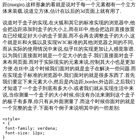
距(margin).这样形象的看就是说对于每一个元素都有一个立方
体来装载.说道立方体,估计在以后的3d页面上就有用了.
说道对于盒子的实现,在火狐和其它的标准实现的浏览器中,他
会把边距添加到盒子的大小上,而在IE中,他会把边距直接放置
在已经规定好大小的盒子里面,而不会再去调整盒子的大小,这
个就是IE和火狐以及实现W3C标准的其他浏览器之间的不同,
而从实际的使用情况中来说,似乎IE的实现更加让人感觉靠谱.
以为我们直接面对就是一个定大小的盒子.我们直接面对盒子
来布局页面.而对于实际现实的元素来说,控制其大小也是更加
方便.在IE中,这个时候我们面对的就是盒子在解决一些问题.而
在实现盒子标准的浏览器中,我们面对的就是很多东西了.首先
我们要定下来元素大小,然后是内边距,border,外边距,之后我们
才知道了一个盒子到底有多大小.或者我们就从实现生活中来
说,当你测量一个盒子的大小时候,你没有办法来测到这个盒子
的板子有多厚,你只有从外面测量了.而这个时候你面对的就是
一个完整的盒子.下面有个例子来说明其中的一些差别:
<style>

* {

 font-family: verdana;

 font-size: 12px;

}
