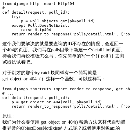
from django.http import Http404

# ...

def detail(request, poll_id):

    try:

        p = Poll.objects.get(pk=poll_id)

    except Poll.DoesNotExist:

        raise Http404

    return render_to_response('polls/detail.html', {'po
这个我们要解决的就是要查询的ID不存在的情况，会返回一
个404的页面。我们写在polls目录下新建一个detail.html页面。
待会我们再说模板怎么写，你先简单的写一个{{ poll }} 去浏
览器试试看吧。
对于刚才的那个try catch块同样有一个简写就是
get_object_or_404（）这样一个函数。可以这样写：
from django.shortcuts import render_to_response, get_ob
# ...

def detail(request, poll_id):

    p = get_object_or_404(Poll, pk=poll_id)

    return render_to_response('polls/detail.html', {'po
原理：
我们为什么要使用 get_object_or_404() 帮助方法来替代自动捕
捉异常的ObjectDoesNotExist的方式呢？或者使用对象api的