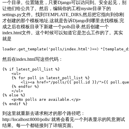
一个目录。位置随意，只要Django可以访问到。安全起见，别
让他们给公共了。然后，编辑你的工程mysite目录下的
settings.py文件。找到TEMPLATE_DIRS,然后把它指向到你刚
才创建的那个模板地址.这就是告诉Django到哪里去找模板.完
成之后在模板目录下新建一个polls目录.然后创建一个
index.html文件。这个时候可以知道它是怎么工作的了。其实
就是
loader.get_template('polls/index.html')==》"[template_d
然后在index.html写这些代码：
{% if latest_poll_list %}

    <ul>

    {% for poll in latest_poll_list %}

        <li><a href="/polls/{{ poll.id }}/">{{ poll.que
    {% endfor %}

    </ul>

{% else %}

    <p>No polls are available.</p>

{% endif %}
到这里就重新去请求刚才的那个路径吧：
http://localhost:8000/polls/ 就将会看见一个列表显示的民意测试
结果。每一个都链接到了详细页面。