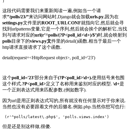
)
这段代码需要我们来重新阅读一遍,例如当一个请
求
”/polls/23/”
来访问网站时,Django就会加载
urls.py
,因为在
settings.py
文件里的
ROOT_URLCONF
就指向它,然后就会寻
找到urlpatterns变量,它是一个序列,然后就会挨个的解析它,当找
到与请求对应的
url(r’^polls/(?P<poll_id>\d+)/$’)
时,就会映射到
polls
目录下的
views.py文
件里的detail()函数.相当于最后一个
http请求直接请求了这个函数.
detail(request=<HttpRequest object>, poll_id='23')
这个
poll_id='23'
部分来自于
(?P<poll_id>\d+).
使用括号来包围
这个样式.
?P<poll_id>
定义了名称用来鉴别对应的模型.
\d+
是
一个正则表达式用来匹配参数.(例如数字).
因为url是用正则表达式写的,所有就没有任何显示对于你来说.
当然也没有必要跟着文件的后缀名.例如.php.当然你想写也行:
 (r'^polls/latest\.php$', 'polls.views.index')
但是还是别这样做,很傻.