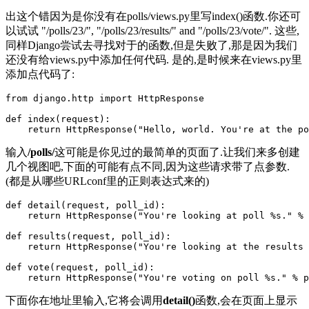
出这个错因为是你没有在polls/views.py里写index()函数.你还可
以试试 "/polls/23/", "/polls/23/results/" and "/polls/23/vote/". 这些,
同样Django尝试去寻找对于的函数,但是失败了,那是因为我们
还没有给views.py中添加任何代码. 是的,是时候来在views.py里
添加点代码了:
from django.http import HttpResponse

def index(request):

    return HttpResponse("Hello, world. You're at the po
输入
/polls/
这可能是你见过的最简单的页面了.让我们来多创建
几个视图吧,下面的可能有点不同,因为这些请求带了点参数.
(都是从哪些URLconf里的正则表达式来的)
def detail(request, poll_id):

    return HttpResponse("You're looking at poll %s." % 
def results(request, poll_id):

    return HttpResponse("You're looking at the results 
def vote(request, poll_id):

    return HttpResponse("You're voting on poll %s." % p
下面你在地址里输入,它将会调用
detail()
函数,会在页面上显示