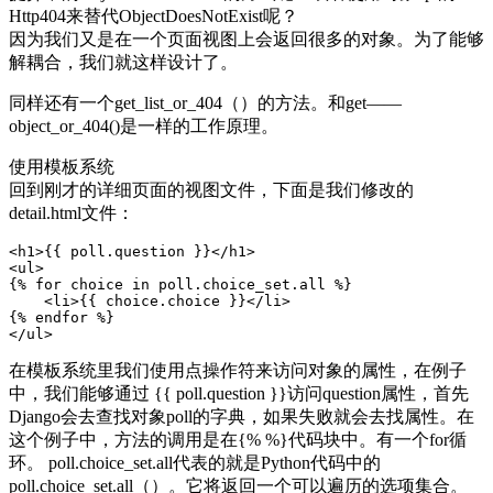
Http404来替代ObjectDoesNotExist呢？
因为我们又是在一个页面视图上会返回很多的对象。为了能够
解耦合，我们就这样设计了。
同样还有一个get_list_or_404（）的方法。和get——
object_or_404()是一样的工作原理。
使用模板系统
回到刚才的详细页面的视图文件，下面是我们修改的
detail.html文件：
<h1>{{ poll.question }}</h1>

<ul>

{% for choice in poll.choice_set.all %}

    <li>{{ choice.choice }}</li>

{% endfor %}

</ul>
在模板系统里我们使用点操作符来访问对象的属性，在例子
中，我们能够通过 {{ poll.question }}访问question属性，首先
Django会去查找对象poll的字典，如果失败就会去找属性。在
这个例子中，方法的调用是在{% %}代码块中。有一个for循
环。 poll.choice_set.all代表的就是Python代码中的
poll.choice_set.all（）。它将返回一个可以遍历的选项集合。