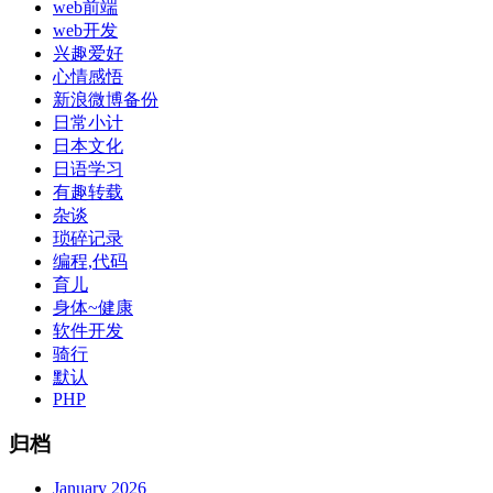
web前端
web开发
兴趣爱好
心情感悟
新浪微博备份
日常小计
日本文化
日语学习
有趣转载
杂谈
琐碎记录
编程,代码
育儿
身体~健康
软件开发
骑行
默认
PHP
归档
January 2026