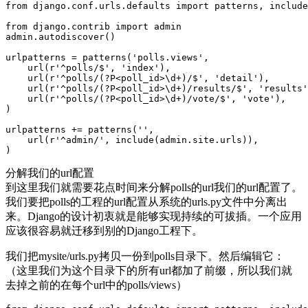
from django.conf.urls.defaults import patterns, include
from django.contrib import admin

admin.autodiscover()

urlpatterns = patterns('polls.views',

    url(r'^polls/$', 'index'),

    url(r'^polls/(?P<poll_id>\d+)/$', 'detail'),

    url(r'^polls/(?P<poll_id>\d+)/results/$', 'results'
    url(r'^polls/(?P<poll_id>\d+)/vote/$', 'vote'),

)

urlpatterns += patterns('',

    url(r'^admin/', include(admin.site.urls)),

)
分解我们的url配置
到这里我们就需要花点时间来分解polls的url我们的url配置了。
我们要把polls的工程的url配置从系统的urls.py文件中分离出
来。Django的设计初衷就是能够实现持续的可拔插。一个应用
应该很容易就迁移到别的Django工程下。
我们把mysite/urls.py拷贝一份到polls目录下。然后编辑它：
（这里我们为这个目录下的所有url都加了前缀，所以我们就
去掉之前的在每个url中的polls/views）