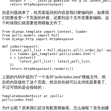
    output = ', '.join([p.question for p in latest_poll
    return HttpResponse(output)
但是问题就来了，给页面返回的内容是我们硬编码的，如果我
们想要改变一下页面的外观，还要到这个文件里重新编辑。这
个时候我们就需要使用模板文件了。
from django.template import Context, loader

from polls.models import Poll

from django.http import HttpResponse

def index(request):

    latest_poll_list = Poll.objects.all().order_by('-pu
    t = loader.get_template('polls/index.html')

    c = Context({

        'latest_poll_list': latest_poll_list,

    })

    return HttpResponse(t.render(c))
上面的代码中提到了一个名叫“polls/index.html”模板文件。然
后把内容值给了这个页面。然后你你就可以去浏览器看看了。
不过可惜的是会报错的：
TemplateDoesNotExist at /polls/

polls/index.html
为什么呢？原来我们还没有配置模板呢。怎么做呢？首先创建