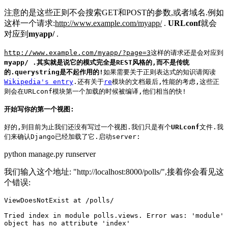
注意的是这些正则不会搜索GET和POST的参数,或者域名.例如
这样一个请求:
http://www.example.com/myapp/
.
URLconf
就会
对应到
myapp/
.
http://www.example.com/myapp/?page=3
这样的请求还是会对应到
myapp/ .其实就是说它的模式完全是REST风格的,而不是传统
的.querystring是不起作用的!
如果需要关于正则表达式的知识请阅读
Wikipedia's entry
.还有关于
re
模块的文档最后,性能的考虑,这些正
则会在URLconf模块第一个加载的时候被编译,他们相当的快!
开始写你的第一个视图:
好的,到目前为止我们还没有写过一个视图.我们只是有个
URLconf
文件.我
们来确认Django已经加载了它.启动server:
python manage.py runserver
我们输入这个地址: "http://localhost:8000/polls/",接着你会看见这
个错误:
ViewDoesNotExist at /polls/

Tried index in module polls.views. Error was: 'module'

object has no attribute 'index'