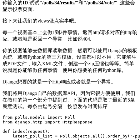
你输入的
ID
.试试
"/polls/34/results/"
和
"/polls/34/vote/"
.这些会
显示投票页面.
接下来让我们的views做点实事吧。
每一个视图基本上会做1到2件事情。返回http请求对应的http响
应。或者就是返回一个异常，比如说404.
你的视图能够去数据库读取数据，然后可以使用Django的模板
系统，或者Python的第三方模板。设置都可以不用，它能够生
成PDF文件，输入XML文件，创建一个zip压缩包等等。简单
说就是你能够做任何事情，使用你想要的任何Python库。
Django想要的就是一个Http响应或者就是一个异常。
我们将用Django自己的数据库API。因为它很方便使用，我们
在教程的第一个部分中提到过。下面的代码是取了最近的5条
民意测试。每条由逗号分隔，按照发布时间排序：
from polls.models import Poll

from django.http import HttpResponse

def index(request):

    latest_poll_list = Poll.objects.all().order_by('-pu