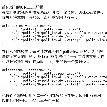
简化我们的URLconf配置
在我们折腾视图和模板系统的时候，你会标记URLconf文件，
你可能注意到了有那么一点的重复内容存在：
urlpatterns = patterns('',

    url(r'^polls/$', 'polls.views.index'),

    url(r'^polls/(?P<poll_id>\d+)/$', 'polls.views.deta
    url(r'^polls/(?P<poll_id>\d+)/results/$', 'polls.vi
    url(r'^polls/(?P<poll_id>\d+)/vote/$', 'polls.views
)
在什么的路径中，每次请求都会包含polls.views路径。为了解
决这个常见的问题，URLconf框架提供了一个共通的前缀，你
可以把它提出来让在patterns（）里的第一个参数位置：
urlpatterns = patterns('',

    url(r'^polls/$', 'polls.views.index'),

    url(r'^polls/(?P<poll_id>\d+)/$', 'polls.views.deta
    url(r'^polls/(?P<poll_id>\d+)/results/$', 'polls.vi
    url(r'^polls/(?P<poll_id>\d+)/vote/$', 'polls.views
)
也行你不想给应用的每一个url都添加上前缀，这个时候就可
以把他们分开写。然后再合在一起：