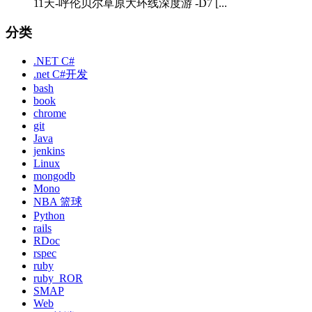
11天-呼伦贝尔草原大环线深度游 -D7 [...
分类
.NET C#
.net C#开发
bash
book
chrome
git
Java
jenkins
Linux
mongodb
Mono
NBA 篮球
Python
rails
RDoc
rspec
ruby
ruby_ROR
SMAP
Web