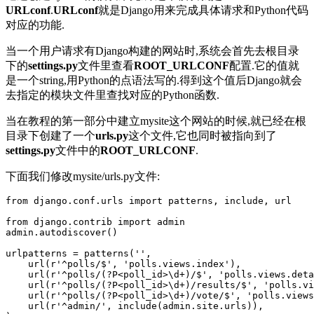
URLconf
.
URLconf
就是Django用来完成具体请求和Python代码
对应的功能.
当一个用户请求有Django构建的网站时,系统会首先去根目录
下的
settings.py
文件里查看
ROOT_URLCONF
配置.它的值就
是一个string,用Python的点语法写的.得到这个值后Django就会
去指定的模块文件里查找对应的Python函数.
当在教程的第一部分中建立mysite这个网站的时候,就已经在根
目录下创建了一个
urls.py
这个文件,它也同时被指向到了
settings.py
文件中的
ROOT_URLCONF
.
下面我们修改mysite/urls.py文件:
from django.conf.urls import patterns, include, url

from django.contrib import admin

admin.autodiscover()

urlpatterns = patterns('',

    url(r'^polls/$', 'polls.views.index'),

    url(r'^polls/(?P<poll_id>\d+)/$', 'polls.views.deta
    url(r'^polls/(?P<poll_id>\d+)/results/$', 'polls.vi
    url(r'^polls/(?P<poll_id>\d+)/vote/$', 'polls.views
    url(r'^admin/', include(admin.site.urls)),
