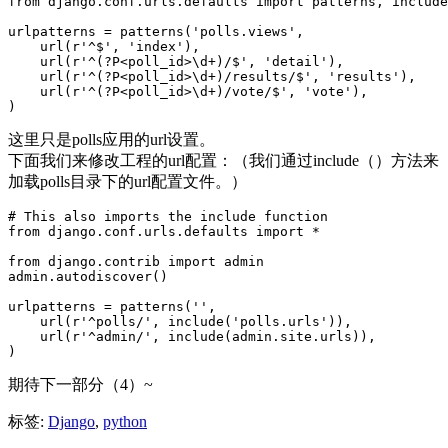
from django.conf.urls.defaults import patterns, include
urlpatterns = patterns('polls.views',

    url(r'^$', 'index'),

    url(r'^(?P<poll_id>\d+)/$', 'detail'),

    url(r'^(?P<poll_id>\d+)/results/$', 'results'),

    url(r'^(?P<poll_id>\d+)/vote/$', 'vote'),

)
这里只是polls应用的url设置。
下面我们来修改工程的url配置：（我们通过include（）方法来
加载polls目录下的url配置文件。）
# This also imports the include function

from django.conf.urls.defaults import *

from django.contrib import admin

admin.autodiscover()

urlpatterns = patterns('',

    url(r'^polls/', include('polls.urls')),

    url(r'^admin/', include(admin.site.urls)),

)
期待下一部分（4）~
标签:
Django
,
python