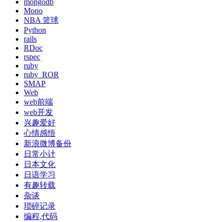
mongodb
Mono
NBA 篮球
Python
rails
RDoc
rspec
ruby
ruby_ROR
SMAP
Web
web前端
web开发
兴趣爱好
心情感悟
新浪微博备份
日常小计
日本文化
日语学习
有趣转载
杂谈
琐碎记录
编程,代码