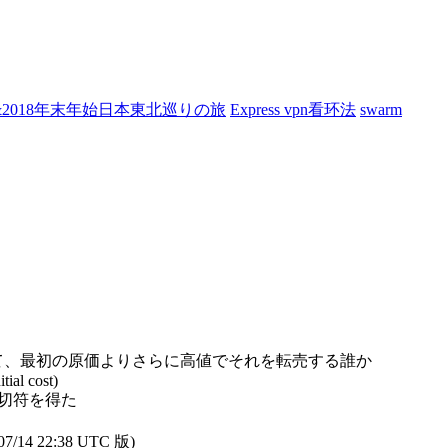
7&2018年末年始日本東北巡りの旅
Express vpn看环法
swarm
ckwards)何かを買って、最初の原価よりさらに高値でそれを転売する誰か
tial cost)
て芝居の切符を得た
4 22:38 UTC 版)