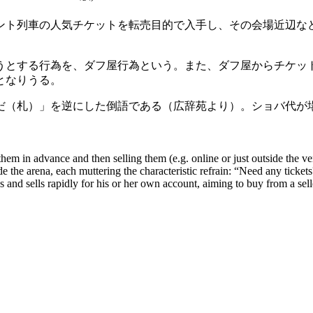
ント列車の人気チケットを転売目的で入手し、その会場近辺な
うとする行為を、ダフ屋行為という。また、ダフ屋からチケッ
となりうる。
だ（札）」を逆にした倒語である（広辞苑より）。ショバ代が
m in advance and then selling them (e.g. online or just outside the venu
 the arena, each muttering the characteristic refrain: “Need any ticket
d sells rapidly for his or her own account, aiming to buy from a seller a