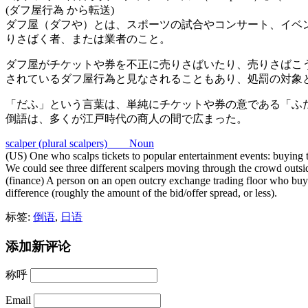
(ダフ屋行為 から転送)
ダフ屋（ダフや）とは、スポーツの試合やコンサート、イベ
りさばく者、または業者のこと。
ダフ屋がチケットや券を不正に売りさばいたり、売りさばこ
されているダフ屋行為と見なされることもあり、処罰の対象
「だふ」という言葉は、単純にチケットや券の意である「ふ
倒語は、多くが江戸時代の商人の間で広まった。
scalper (plural scalpers) Noun
(US) One who scalps tickets to popular entertainment events: buying the
We could see three different scalpers moving through the crowd outside
(finance) A person on an open outcry exchange trading floor who buys an
difference (roughly the amount of the bid/offer spread, or less).
标签:
倒语
,
日语
添加新评论
称呼
Email