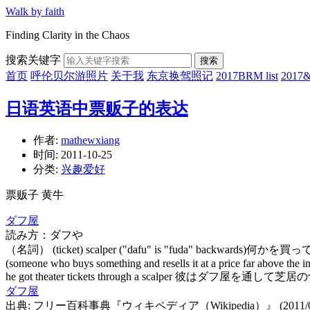
Walk by faith
Finding Clarity in the Chaos
搜索关键字
搜索
首页
呼伦贝尔游照片
关于我
东京换驾照记
2017BRM list
201
日语英语中票贩子的表达
作者:
mathewxiang
时间:
2011-10-25
分类:
兴趣爱好
票贩子 黄牛
ダフ屋
読み方：ダフや
（名詞） (ticket) scalper ("dafu" is "fuda" ba
(someone who buys something and resells it at a price far above the ini
he got theater tickets through a scalper 彼はダフ屋を通し
ダフ屋
出典: フリー百科事典『ウィキペディア（Wikipedia）』 (2011/07/1