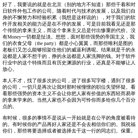
好了，我要说的就是在北京（别的地方不知道）那些干着和对
日软件外包工作的公司。随着时代与技术的发展，以及我们自
身的不懈努力和经验积累（我想是这样说的），对于我们的软
件开发相关的能力还是在不停的发展，可是目前我看见还是那
个传统的拿来主义，而这个拿来主义总是付出惨重的代价。没
有Money一切都是扯淡。想想，面对那些强势的帝国主义，我
们的衣食父母（the party）都是小心翼翼，而那些唯利是图的
老板们又怎么能够招架住他们的威逼利诱呢。结果就是干的永
远都是人家不想干的，挣的永远都是人家洗脚的钱。对于软件
行业中的这个特殊而且有历史渊源的行业，还真是不能够让人
放心。
本人不才，找了很多次的公司，进了很多写字楼，遇到了很多
的公司，一切只是再次让我对那时候憧憬的职位失望怀疑。看
看那些强势的资本主义不会让你把人家有价值的东西轻而易举
的拿来学来的。当然人家也不会因为可怜你而多给你几个百分
点的。
有时候，很多的事情不是说从一开始就是在公平的角度被看待
的。有时候你的产品再好人家还是不会去相信你们的。我祝福
你们，那些将要选择或者被选择去干这一行的同志们。保重。