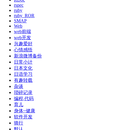
rspec
ruby
ruby_ROR
SMAP
Web
web前端
web开发
兴趣爱好
心情感悟
新浪微博备份
日常小计
日本文化
日语学习
有趣转载
杂谈
琐碎记录
编程,代码
育儿
身体~健康
软件开发
骑行
默认