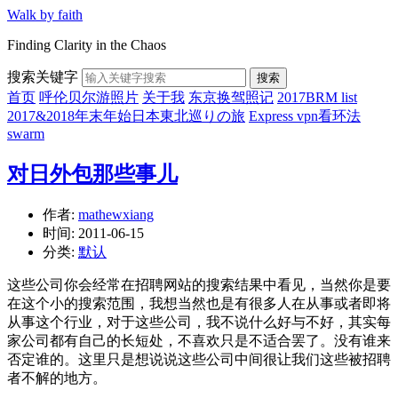
Walk by faith
Finding Clarity in the Chaos
搜索关键字
搜索
首页
呼伦贝尔游照片
关于我
东京换驾照记
2017BRM list
2017&2018年末年始日本東北巡りの旅
Express vpn看环法
swarm
对日外包那些事儿
作者:
mathewxiang
时间:
2011-06-15
分类:
默认
这些公司你会经常在招聘网站的搜索结果中看见，当然你是要
在这个小的搜索范围，我想当然也是有很多人在从事或者即将
从事这个行业，对于这些公司，我不说什么好与不好，其实每
家公司都有自己的长短处，不喜欢只是不适合罢了。没有谁来
否定谁的。这里只是想说说这些公司中间很让我们这些被招聘
者不解的地方。