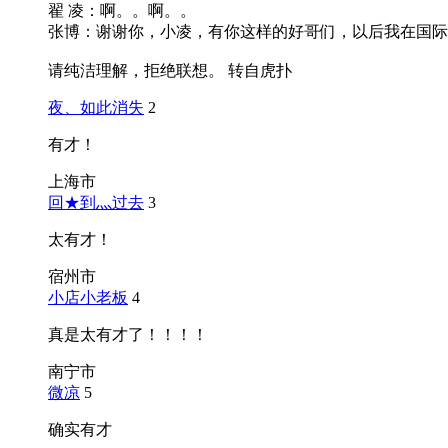
翟 凌：啊。。啊。。
张博：谢谢你，小凌，有你这样的好哥们，以后我在国际
请纯洁理解，拒绝联想。 转自虎扑
夜、如此消失
2
有才！
上海市
回★到灬过去
3
太有才！
宿州市
小店小老板
4
真是太有才了！！！！
南宁市
微凉
5
确实有才