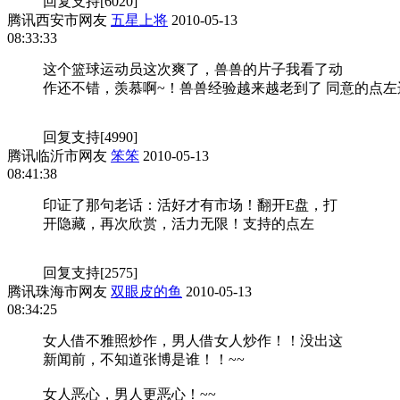
回复
支持[
6020
]
腾讯西安市网友
五星上将
2010-05-13
08:33:33
这个篮球运动员这次爽了，兽兽的片子我看了动
作还不错，羡慕啊~！兽兽经验越来越老到了 同意的点左
回复
支持[
4990
]
腾讯临沂市网友
笨笨
2010-05-13
08:41:38
印证了那句老话：活好才有市场！翻开E盘，打
开隐藏，再次欣赏，活力无限！支持的点左
回复
支持[
2575
]
腾讯珠海市网友
双眼皮的鱼
2010-05-13
08:34:25
女人借不雅照炒作，男人借女人炒作！！没出这
新闻前，不知道张博是谁！！~~
女人恶心，男人更恶心！~~