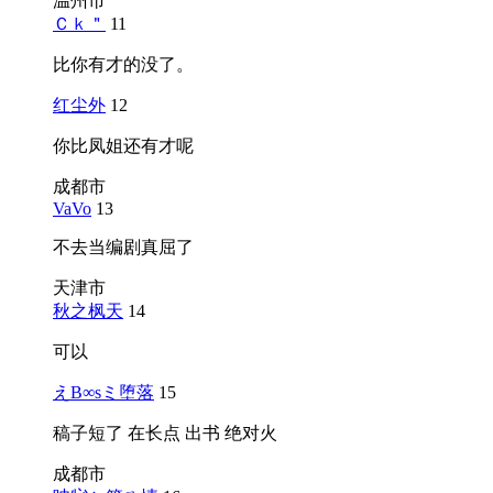
温州市
Ｃｋ＂
11
比你有才的没了。
红尘外
12
你比凤姐还有才呢
成都市
VaVo
13
不去当编剧真屈了
天津市
秋之枫天
14
可以
えB∞sミ堕落
15
稿子短了 在长点 出书 绝对火
成都市