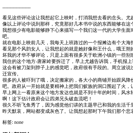
-------------------
看见这些评论这让我想起它上映时，打消我想去看的念头。尤
像以上评论中说到那样，究竟那好几本书中说的东西能够在这
我想很少有电影能够静下心来描写一个我们这一代的大学生面
吧。
就在电影上映前几天，我每天上班路过的一个报摊边有个大海报
看见那个风韵女人，让我想起的就是她好像和王什么，哦王朔
坏我的才华不够评论，只是上面有很多关于欧洲小镇的一些别
我住的这个地方-唐家岭要拆迁了，早上尤越告诉我，手机报
这会有被刀架到脖子上的感觉吧，政府很有手段的。周立波说
迁宣传。
很多的人被吓到了哦，决定搬家的，各大小的商铺开始跟风降价
吧。政府从一开始就是要精神上把我们蚁族的洞口围起了火，
早上网上一看原来这个地方发达也就是不到十年的时间，风水轮
啊！这下估计政府会让四弟兄头破血流吧！
很久不听飞鱼秀了，因为感觉他们讲的主题早已和我的生活千里万里
昨天默哀，网站都变成灰色了。让我想起那时下午我们那个悲
标签: none