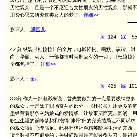
3.7分
理想化的爱情也可以归属时尚一类哈。如果你是一个
男性观众，且是一个不愿迎合女性朋友的男性观众，那就
用费心思去研究这类女人的梦了。
详细>>
—
影评人：
满囤儿
顶
124
踩
5
4.4分
纵观《杜拉拉》的全片，电影轻松、幽默、诙谐、时
尚、华丽、动人。一部都市时尚剧应有的一切，《杜拉拉
全都包括了。
详细>>
——
影评人：
崔汀
顶
425
踩
10
3.3分
作为一部电影来说，首先要做到的一点是要吸纳更多
的观众，于是除了职场奋斗的部分，《杜拉拉》用更多的
墨经营着那条灰姑娘式的爱情线，让故事层面更加圆润，
职业生涯的巅峰梦想和抱得“帅哥”归的完美结局让不同诉求
的观众得到心理满足。此类吐槽社会精英阶层生活的东西
适当装是不可避免的，关键问题是是否能装得从容，装得