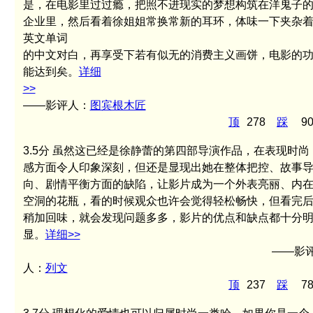
是，在电影里过过瘾，把照不进现实的梦想构筑在洋鬼子
企业里，然后看着徐姐姐常换常新的耳环，体味一下夹杂
英文单词
的中文对白，再享受下若有似无的消费主义画饼，电影的
能达到矣。
详细
>>
——影评人：
图宾根木匠
顶
278
踩
9
3.5分
虽然这已经是徐静蕾的第四部导演作品，在表现时尚
感方面令人印象深刻，但还是显现出她在整体把控、故事
向、剧情平衡方面的缺陷，让影片成为一个外表亮丽、内
空洞的花瓶，看的时候观众也许会觉得轻松畅快，但看完
稍加回味，就会发现问题多多，影片的优点和缺点都十分
显。
详细>>
——影
人：
列文
顶
237
踩
7