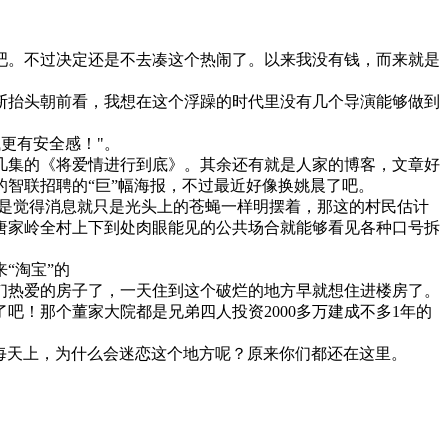
吧。不过决定还是不去凑这个热闹了。以来我没有钱，而来就是
断抬头朝前看，我想在这个浮躁的时代里没有几个导演能够做到
更有安全感！"。
几集的《将爱情进行到底》。其余还有就是人家的博客，文章好
智联招聘的“巨”幅海报，不过最近好像换姚晨了吧。
只是觉得消息就只是光头上的苍蝇一样明摆着，那这的村民估计
唐家岭全村上下到处肉眼能见的公共场合就能够看见各种口号拆
“淘宝”的
们热爱的房子了，一天住到这个破烂的地方早就想住进楼房了。
吧！那个董家大院都是兄弟四人投资2000多万建成不多1年的
是坚持每天上，为什么会迷恋这个地方呢？原来你们都还在这里。