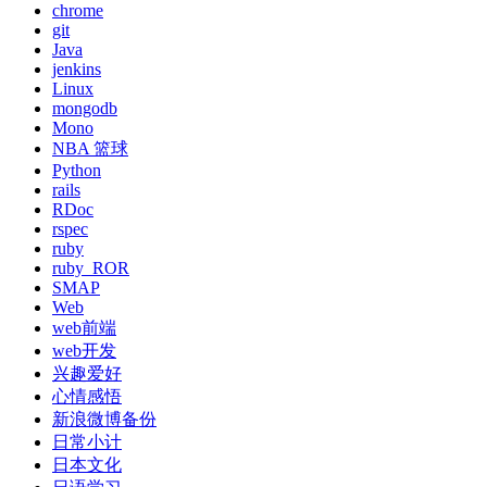
chrome
git
Java
jenkins
Linux
mongodb
Mono
NBA 篮球
Python
rails
RDoc
rspec
ruby
ruby_ROR
SMAP
Web
web前端
web开发
兴趣爱好
心情感悟
新浪微博备份
日常小计
日本文化