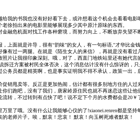
越给我的书我也没有好好看下去，或许想着这个机会去看看电影
个老徐拍出来的电影里能够展现多少其中原汁原味的东西。
对金融危机面对找工作各种窘境，而努力向上，不断放弃失望不
，上面就是许导，很有“韵味”的女人，有一句标语,"才华比金钱
好像有过一两腿。在就是《陌生女人的来信》，再就是没有看过
致照片让我很印象深刻。哦，对了，西直门地铁站里还有她代言的
上说拆迁方案被村民全体否决，这个消息估计没有什么惊讶的，
过公务员都是精英啊，也是事实证明我不得不承认，政策一出，
促销甩卖等。反正是更加热闹，估计都有很多别地方住的人过来
让你们跑吧，没有了我们，唐家岭原住民也就不再迷恋这些让他
流转，不过转到有点快了吧！说不定下个月的水费都会是20￥了
了哦。没有什么让我能够心仪的了!xiaonei.renren都
哀的老师片子。唉，默哀！悲哀！ 默哀！向玉树死难者默哀！