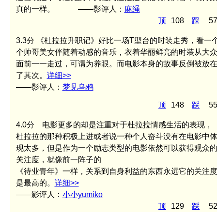
真的一样。 ——影评人：
麻绳
顶
108
踩
5
3.3分
《杜拉拉升职记》好比一场T型台的时装走秀，看一
个帅哥美女伴随着动感的音乐，衣着华丽鲜亮的时装从大
面前一一走过，可谓为养眼。而电影本身的故事反倒被放
了其次。
详细>>
——影评人：
梦见乌鸦
顶
148
踩
5
4.0分
电影更多的却是注重对于杜拉拉情感生活的表现，
杜拉拉的那种积极上进或者说一种个人奋斗没有在电影中
现太多，但是作为一个励志类型的电影依然可以获得观众
关注度，就像前一阵子的
《待业青年》一样，关系到自身利益的东西永远它的关注
是最高的。
详细>>
——影评人：
小小yumiko
顶
129
踩
5