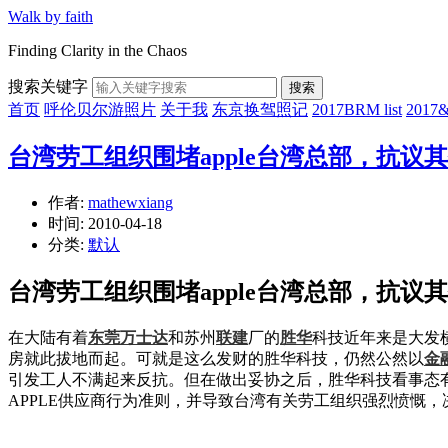
Walk by faith
Finding Clarity in the Chaos
搜索关键字
搜索
首页
呼伦贝尔游照片
关于我
东京换驾照记
2017BRM list
201
台湾劳工组织围堵apple台湾总部，抗议
作者:
mathewxiang
时间:
2010-04-18
分类:
默认
台湾劳工组织围堵apple台湾总部，抗议
在大陆有着
东莞
万士达
和苏州
联建
厂的
胜华
科技近年来是大发
房就此拔地而起。可就是这么发财的胜华科技，仍然公然以
金
引发工人不满起来反抗。但在做出妥协之后，胜华科技看事态
APPLE供应商行为准则，并导致台湾有关劳工组织强烈愤慨，