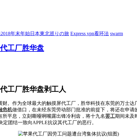
7&2018年末年始日本東北巡りの旅
Express vpn看环法
swarm
其代工厂胜华盘
其代工厂胜华盘剥工人
横财。作为全球最大的触摸屏代工厂，胜华科技在东莞的万士达
融危机
做借口，在未经东莞劳动部门批准的前提下，将还在申请
有所平息，立刻嘶哑咧嘴露出锋冷利齿，将十九名
罢工
期间未及
决定团结一致向APPLE抗议其代工厂的恶行。