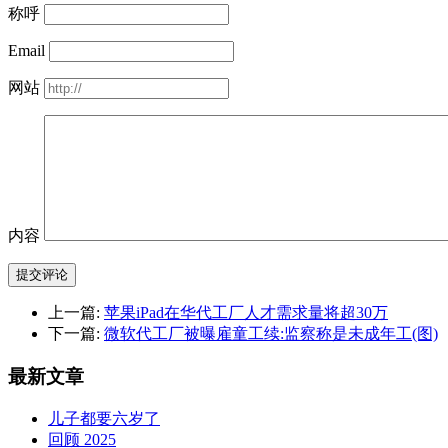
称呼
Email
网站
内容
提交评论
上一篇:
苹果iPad在华代工厂人才需求量将超30万
下一篇:
微软代工厂被曝雇童工续:监察称是未成年工(图)
最新文章
儿子都要六岁了
回顾 2025