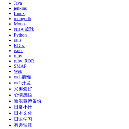
Java
jenkins
Linux
mongodb
Mono
NBA 篮球
Python
rails
RDoc
rspec
ruby
ruby_ROR
SMAP
Web
web前端
web开发
兴趣爱好
心情感悟
新浪微博备份
日常小计
日本文化
日语学习
有趣转载