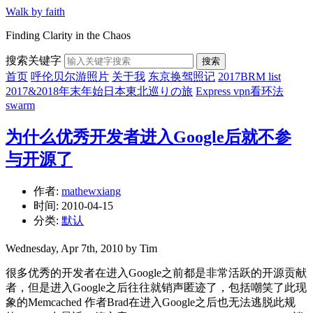
Walk by faith
Finding Clarity in the Chaos
搜索关键字
搜索
首页
呼伦贝尔游照片
关于我
东京换驾照记
2017BRM list
2017&2018年末年始日本東北巡りの旅
Express vpn看环法
swarm
为什么优秀开发者进入Google后就不参
与开源了
作者:
mathewxiang
时间:
2010-04-15
分类:
默认
Wednesday, Apr 7th, 2010 by Tim
很多优秀的开发者在进入Google之前都是非常活跃的开源贡献
者，但是进入Google之后往往就销声匿迹了，包括嘲笑了此现
象的Memcached 作者Brad在进入Google之后也无法逃脱此规