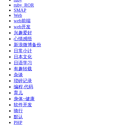
ruby_ROR
SMAP
Web
web前端
web开发
兴趣爱好
心情感悟
新浪微博备份
日常小计
日本文化
日语学习
有趣转载
杂谈
琐碎记录
编程,代码
育儿
身体~健康
软件开发
骑行
默认
PHP