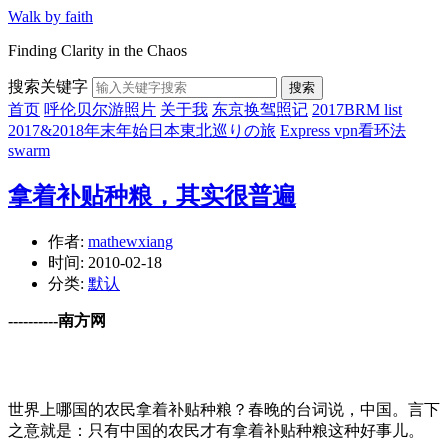
Walk by faith
Finding Clarity in the Chaos
搜索关键字
搜索
首页
呼伦贝尔游照片
关于我
东京换驾照记
2017BRM list
2017&2018年末年始日本東北巡りの旅
Express vpn看环法
swarm
拿着补贴种粮，其实很普遍
作者:
mathewxiang
时间:
2010-02-18
分类:
默认
----------南方网
世界上哪国的农民拿着补贴种粮？春晚的台词说，中国。言下
之意就是：只有中国的农民才有拿着补贴种粮这种好事儿。