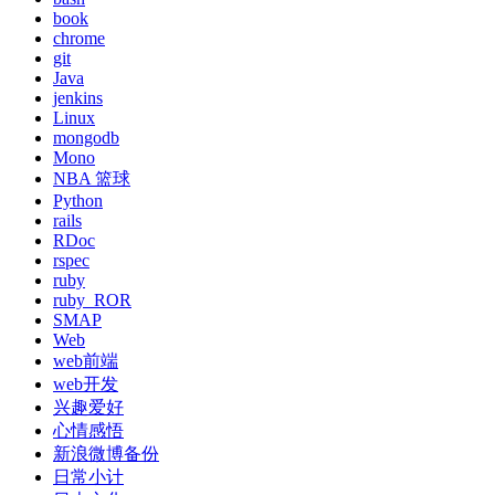
book
chrome
git
Java
jenkins
Linux
mongodb
Mono
NBA 篮球
Python
rails
RDoc
rspec
ruby
ruby_ROR
SMAP
Web
web前端
web开发
兴趣爱好
心情感悟
新浪微博备份
日常小计