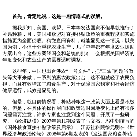
首先，肯定地说，这是一厢情愿式的误解。
据我所知，美国、欧盟、日本等发达国家不但早就推行了
补贴种粮，且，美国和欧盟对直接补贴政策的重视程度和实施
措施更为全面彻底。稍微查阅资料，就能显见这一情况：以美
国为例，不但十分重视农业生产，几乎每年都有年度农业援助
方案出台，这些方案经国会和总统的批准，会根据美国经济的
年度变化和农业生产的需要适时调整。
这些年，中国也出台涉农“一号文件”，把“三农”问题当做
头等大事来做，一系列的惠农政策出台，这不但减轻了农民负
担，而且有效增加了粮食生产，对于保障国家稳定和社会经济
健康运行，成效是显见的。
但是，就目前情况看，补贴种粮这一政策大面上看是积极
的。但是，在具体的操作层面和政策适时因地变化上尚有很多
问题需要注意，许多专家也注意到这个问题，开展了一些研
究。《经济纵横》2007年第11期发表了马文杰、冯中朝撰写的
《国外粮食直接补贴政策及启示》、江苏社科院徐元明在《世
界经济与政治论坛》2008年第6期发表的《发达国家粮食补贴