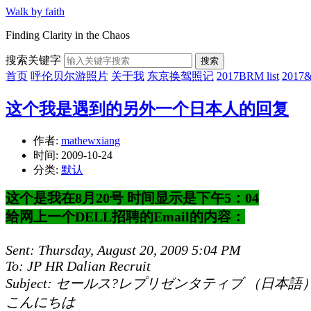
Walk by faith
Finding Clarity in the Chaos
搜索关键字
搜索
首页
呼伦贝尔游照片
关于我
东京换驾照记
2017BRM list
201
这个我是遇到的另外一个日本人的回复
作者:
mathewxiang
时间:
2009-10-24
分类:
默认
这个是我在8月20号 时间显示是下午5：04
给网上一个DELL招聘的Email的内容：
Sent: Thursday, August 20, 2009 5:04 PM
To: JP HR Dalian Recruit
Subject: セールス?レプリゼンタティブ （日本語
こんにちは