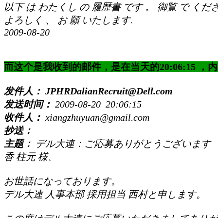
以下 は わたくし の 履歴書 です 。 御覧 で くだ
よろしく 、 お 願 いたします.
2009-08-20
而这个是我收到的邮件，是在当天的20:06:15 ，
发件人：
JPHRDalianRecruit@Dell.com
发送时间：
2009-08-20 20:06:15
收件人：
xiangzhuyuan@gmail.com
抄送：
主题：
デル大連：ご応募ありがとうございます
香 柱元 様、
お世話になっております。
デル大連 人事本部 採用担当 西村と申します。