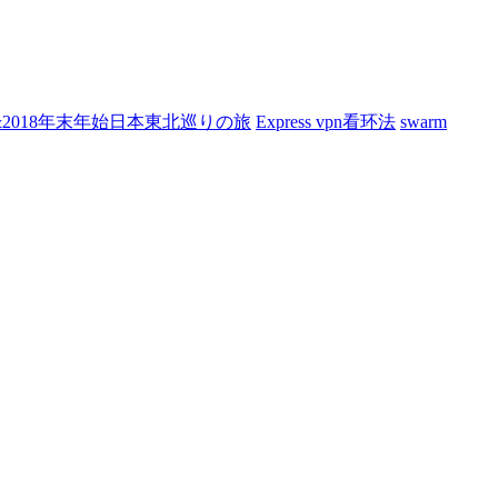
7&2018年末年始日本東北巡りの旅
Express vpn看环法
swarm
）