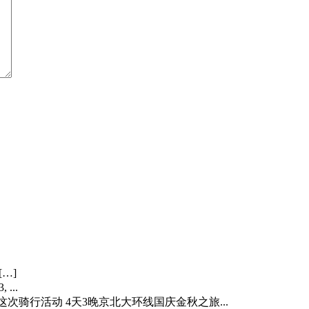
[…]
 ...
…] 这次骑行活动 4天3晚京北大环线国庆金秋之旅...