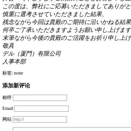
この度は、弊社にご応募いただきましてありがと
慎重に選考させていただきました結果、
残念ながら今回は貴殿のご期待に沿いかねる結果
何卒ご了承いただきますようお願い申し上げます
末筆ながら今後の貴殿のご活躍をお祈り申し上げ
敬具
デル（厦門）有限公司
人事本部
标签: none
添加新评论
称呼
Email
网站