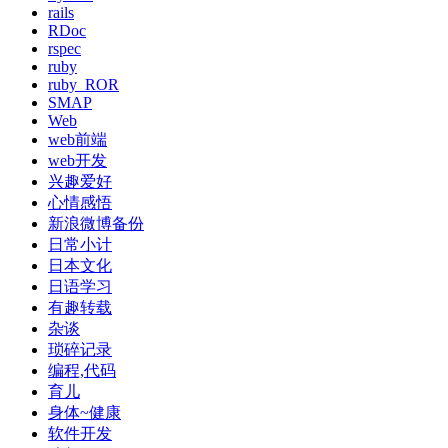
rails
RDoc
rspec
ruby
ruby_ROR
SMAP
Web
web前端
web开发
兴趣爱好
心情感悟
新浪微博备份
日常小计
日本文化
日语学习
有趣转载
杂谈
琐碎记录
编程,代码
育儿
身体~健康
软件开发