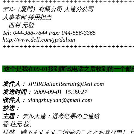
+++++++++++++++++++++++++++++++
デル（厦門）有限公司 大連分公司
人事本部 採用担当
西村 元毅
Tel: 044-388-7844 Fax: 044-556-3365
http://www.dell.com/jp/dalian
+++++++++++++++++++++++++++++++
这个是我在09-01接到面试电话之后收到的一个邮
发件人：
JPHRDalianRecruit@Dell.com
发送时间：
2009-09-01 15:39:27
收件人：
xiangzhuyuan@gmail.com
抄送：
主题：
デル大連：選考結果のご連絡
香 柱元 様、
拝啓 時下ますますご清栄のこととお喜び申し上