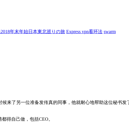
7&2018年末年始日本東北巡りの旅
Express vpn看环法
swarm
时候来了另一位准备发传真的同事，他就耐心地帮助这位秘书发
事情都得自己做，包括CEO。