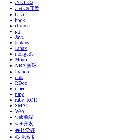
.NET C#
.net C#开发
bash
book
chrome
git
Java
jenkins
Linux
mongodb
Mono
NBA 篮球
Python
rails
RDoc
rspec
ruby
ruby_ROR
SMAP
Web
web前端
web开发
兴趣爱好
心情感悟