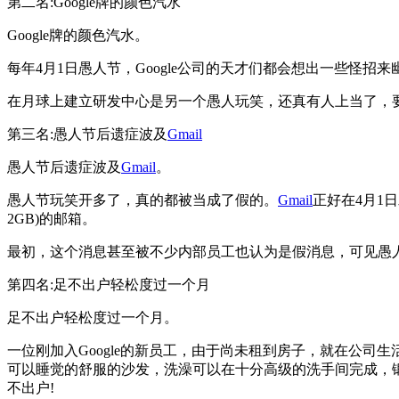
第二名:Google牌的颜色汽水
Google牌的颜色汽水。
每年4月1日愚人节，Google公司的天才们都会想出一些怪招来
在月球上建立研发中心是另一个愚人玩笑，还真有人上当了，要申
第三名:愚人节后遗症波及
Gmail
愚人节后遗症波及
Gmail
。
愚人节玩笑开多了，真的都被当成了假的。
Gmail
正好在4月1
2GB)的邮箱。
最初，这个消息甚至被不少内部员工也认为是假消息，可见愚人
第四名:足不出户轻松度过一个月
足不出户轻松度过一个月。
一位刚加入Google的新员工，由于尚未租到房子，就在公司
可以睡觉的舒服的沙发，洗澡可以在十分高级的洗手间完成，
不出户!