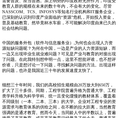
需要普及、应当普惠。加上弱势的印度政府无所作为，印度受
教育人群的规模在未来的数十年内，不会有大的变化。尽管
NASSCOM、TCS、INFOSYS等知名行业机构和IT服务企业，
已深刻的认识到印度产业面临的“资源”危机，开始投入资金，
普及基础教育。然毕竟杯水车薪，不可能解决印度由来已久的
社会结构问题。
中国的服务外包（软件与信息服务业）,为何也会出现人力资
源短缺问题呢？为何在中国，一边是产业的人力资源短缺，而
一边又出现毕业生就业难问题？可见是产业与教育的对接出现
了问题。在此我特别想申明一点，这里不想批评谁，也不想评
价谁，只是想讨论一下问题，寻找解决问题的方法。出现这样
的问题，也许是我国近三十年的发展速度太快了。
细想三十年时间，我们的高校招生规模由20万放大到650万，
扩大了三十多倍。同期，工程学院普遍升格为普通大学、工程
类学科升格为科学学科、统一且变化缓慢的教材体系，覆盖着
不同级别（一本、二本、三本）的大学。企业对工程专业的资
源需求与教育体系的供给之间，在不断的拉大距离，当然教育
强调的是通才教育。然而今天，当同龄人中的半数以上，普遍