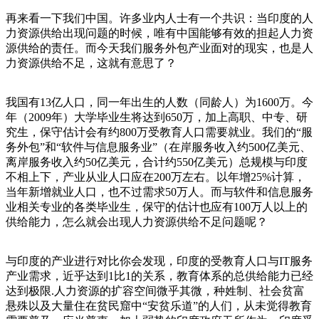
再来看一下我们中国。许多业内人士有一个共识：当印度的人
力资源供给出现问题的时候，唯有中国能够有效的担起人力资
源供给的责任。而今天我们服务外包产业面对的现实，也是人
力资源供给不足，这就有意思了？
我国有13亿人口，同一年出生的人数（同龄人）为1600万。今
年（2009年）大学毕业生将达到650万，加上高职、中专、研
究生，保守估计会有约800万受教育人口需要就业。我们的“服
务外包”和“软件与信息服务业”（在岸服务收入约500亿美元、
离岸服务收入约50亿美元，合计约550亿美元）总规模与印度
不相上下，产业从业人口应在200万左右。以年增25%计算，
当年新增就业人口，也不过需求50万人。而与软件和信息服务
业相关专业的各类毕业生，保守的估计也应有100万人以上的
供给能力，怎么就会出现人力资源供给不足问题呢？
与印度的产业进行对比你会发现，印度的受教育人口与IT服务
产业需求，近乎达到1比1的关系，教育体系的总供给能力已经
达到极限.人力资源的扩容空间微乎其微，种姓制、社会贫富
悬殊以及大量住在贫民窟中“安贫乐道”的人们，从未觉得教育