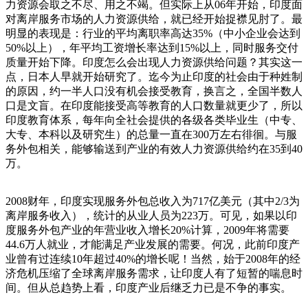
力资源会取之不尽、用之不竭。但实际上从06年开始，印度面
对离岸服务市场的人力资源供给，就已经开始捉襟见肘了。最
明显的表现是：行业的平均离职率高达35%（中小企业会达到
50%以上），年平均工资增长率达到15%以上，同时服务交付
质量开始下降。印度怎么会出现人力资源供给问题？其实这一
点，日本人早就开始研究了。迄今为止印度的社会由于种姓制
的原因，约一半人口没有机会接受教育，换言之，全国半数人
口是文盲。在印度能接受高等教育的人口数量就更少了，所以
印度教育体系，每年向全社会提供的各级各类毕业生（中专、
大专、本科以及研究生）的总量一直在300万左右徘徊。与服
务外包相关，能够输送到产业的有效人力资源供给约在35到40
万。
2008财年，印度实现服务外包总收入为717亿美元（其中2/3为
离岸服务收入），统计的从业人员为223万。可见，如果以印
度服务外包产业的年营业收入增长20%计算，2009年将需要
44.6万人就业，才能满足产业发展的需要。何况，此前印度产
业曾有过连续10年超过40%的增长呢！当然，始于2008年的经
济危机压缩了全球离岸服务需求，让印度人有了短暂的喘息时
间。但从总趋势上看，印度产业后继乏力已是不争的事实。