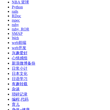
NBA 篮球
Python
rails
RDoc
rspec
ruby
ruby_ROR
SMAP
Web
web前端
web开发
兴趣爱好
心情感悟
新浪微博备份
日常小计
日本文化
日语学习
有趣转载
杂谈
琐碎记录
编程,代码
育儿
身体~健康