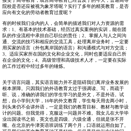
接受了高等教育，或言高等教育已经普及了的今天，普通高等
院校是否还应被视为象牙塔呢？实行了多年的精英教育，是否
应向有文化的劳动者教育过度呢？
有的时候我们业内的人，会简单的描述我们对人力资源的需
求：1、有基本的技术基础，经历过真实案例的实训，能在团
队的作业流程中承担自己职位的责任；2、掌握人与人之间沟
通、交流的技巧和相应的交流工具，处理离岸业务时，一定要
用买家的语言（外包离岸国的语言）和沟通模式与对方交流；
3、适应买家所在国的文化和企业文化，同时也要适应自己所
在企业的文化；4、高级管理和高级技术人才，一定要在实际
的工作过程中经过多年的锤炼。
关于语言问题，其实语言能力并不是阻碍我们离岸业务发展的
根本屏障。只因我们的外语教育太过于强调读、写，而疏于
听、说，准确的讲我们的学生学习的是外文，不是外语。试
想，自小学到大学，16年的外文教育，学生每天用去两小时，
到头来仍不会讲外语，一定是我们的教育目标、教材与教学设
计的问题。但我觉得，克服这一问题并不难。我女儿在大学毕
业出国读书之前，英文也是四级、六级全通，但就是张不开
嘴。在北京的牛津英语班训练了两个月，口语就运用自如了。