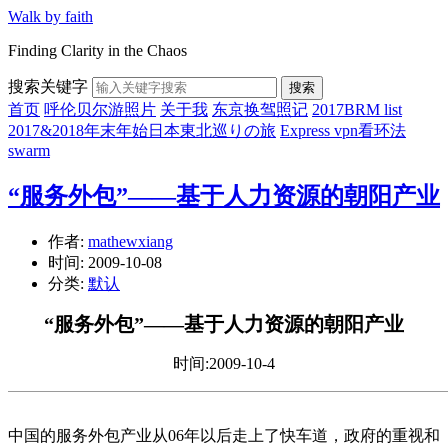
Walk by faith
Finding Clarity in the Chaos
搜索关键字
搜索
首页
呼伦贝尔游照片
关于我
东京换驾照记
2017BRM list
2017&2018年末年始日本東北巡りの旅
Express vpn看环法
swarm
“服务外包”——基于人力资源的朝阳产业
作者:
mathewxiang
时间:
2009-10-08
分类:
默认
“服务外包”——基于人力资源的朝阳产业
时间:2009-10-4
中国的服务外包产业从06年以后走上了快车道，政府的重视和