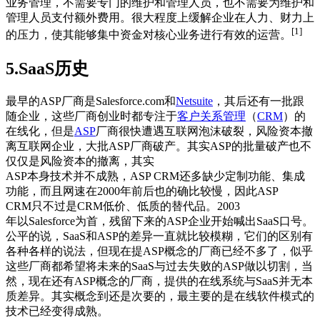
业务管理，不需要专门的维护和管理人员，也不需要为维护和
管理人员支付额外费用。很大程度上缓解企业在人力、财力上
[1]
的压力，使其能够集中资金对核心业务进行有效的运营。
5.SaaS历史
最早的ASP厂商是Salesforce.com和
Netsuite
，其后还有一批跟
随企业，这些厂商创业时都专注于
客户关系管理
（
CRM
）的
在线化，但是
ASP
厂商很快遭遇互联网泡沫破裂，风险资本撤
离互联网企业，大批ASP厂商破产。其实ASP的批量破产也不
仅仅是风险资本的撤离，其实
ASP本身技术并不成熟，ASP CRM还多缺少定制功能、集成
功能，而且网速在2000年前后也的确比较慢，因此ASP
CRM只不过是CRM低价、低质的替代品。2003
年以Salesforce为首，残留下来的ASP企业开始喊出SaaS口号。
公平的说，SaaS和ASP的差异一直就比较模糊，它们的区别有
各种各样的说法，但现在提ASP概念的厂商已经不多了，似乎
这些厂商都希望将未来的SaaS与过去失败的ASP做以切割，当
然，现在还有ASP概念的厂商，提供的在线系统与SaaS并无本
质差异。其实概念到还是次要的，最主要的是在线软件模式的
技术已经变得成熟。