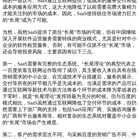
商的一致认可。SaaS通过互联网提供了低成本的服务交付和低
成本的服务应用方式，这大大地降低了以前需要花费大量精力
才能关注到的市场的成本。因此，SaaS使得抓住市场潜力巨大
的“长尾”成为了可能。
当然，虽然SaaS提供了抓住“长尾”市场的可能，但在中国继续
深入开展软件运营服务需要特殊的商业模式，尤其是针对中小
企业的软件租赁服务。否则，有可能不仅抓不住“长尾”市场，
还会导致投资风险，主要原因有以下三点。
第一，SaaS需要有完整的生态系统。“长尾理论”的典型代表之
一百度依靠互联网运作取得了成功，其主要收入来自具有在线
营销需求的中小企业。在完成技术平台搭建后，服务的展示、
交付等所有的环节都几乎是无成本的。当满足需求的产品可以
通过互联网等新技术与新方法将各个环节的成本降为零或者趋
于零时，就是“长尾理论”发挥得最为充分的时候。但与百度的
模式相比，SaaS虽然通过互联网降低了交付环节的成本，但仍
然需要上下游厂商的支持，包括SaaS应用厂商、实施咨询服务
的厂商和平台服务商等。相对复杂的生态系统对覆盖中小企业
的“长尾”市场会产生难度。
第二，客户的需求层次不同。与采购百度的营销广告不同，中