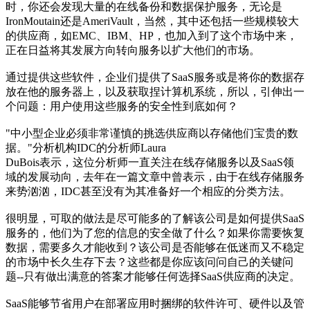
时，你还会发现大量的在线备份和数据保护服务，无论是
IronMoutain还是AmeriVault，当然，其中还包括一些规模较大
的供应商，如EMC、IBM、HP，也加入到了这个市场中来，
正在日益将其发展方向转向服务以扩大他们的市场。
通过提供这些软件，企业们提供了SaaS服务或是将你的数据存
放在他的服务器上，以及获取捏计算机系统，所以，引伸出一
个问题：用户使用这些服务的安全性到底如何？
"中小型企业必须非常谨慎的挑选供应商以存储他们宝贵的数
据。"分析机构IDC的分析师Laura
DuBois表示，这位分析师一直关注在线存储服务以及SaaS领
域的发展动向，去年在一篇文章中曾表示，由于在线存储服务
来势汹汹，IDC甚至没有为其准备好一个相应的分类方法。
很明显，可取的做法是尽可能多的了解该公司是如何提供SaaS
服务的，他们为了您的信息的安全做了什么？如果你需要恢复
数据，需要多久才能收到？该公司是否能够在低迷而又不稳定
的市场中长久生存下去？这些都是你应该问问自己的关键问
题--只有做出满意的答案才能够任何选择SaaS供应商的决定。
SaaS能够节省用户在部署应用时捆绑的软件许可、硬件以及管