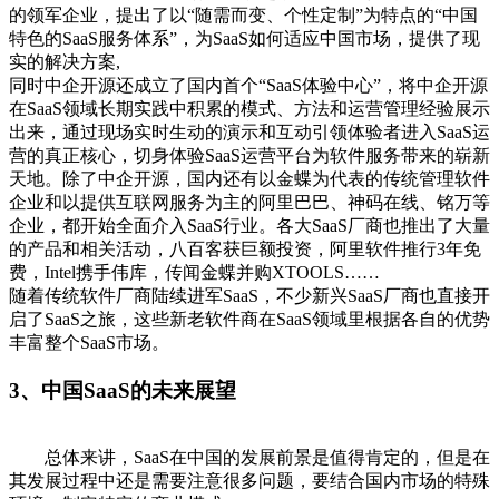
的领军企业，提出了以“随需而变、个性定制”为特点的“中国
特色的SaaS服务体系”，为SaaS如何适应中国市场，提供了现
实的解决方案,
同时中企开源还成立了国内首个“SaaS体验中心”，将中企开源
在SaaS领域长期实践中积累的模式、方法和运营管理经验展示
出来，通过现场实时生动的演示和互动引领体验者进入SaaS运
营的真正核心，切身体验SaaS运营平台为软件服务带来的崭新
天地。除了中企开源，国内还有以金蝶为代表的传统管理软件
企业和以提供互联网服务为主的阿里巴巴、神码在线、铭万等
企业，都开始全面介入SaaS行业。各大SaaS厂商也推出了大量
的产品和相关活动，八百客获巨额投资，阿里软件推行3年免
费，Intel携手伟库，传闻金蝶并购XTOOLS……
随着传统软件厂商陆续进军SaaS，不少新兴SaaS厂商也直接开
启了SaaS之旅，这些新老软件商在SaaS领域里根据各自的优势
丰富整个SaaS市场。
3、中国SaaS的未来展望
总体来讲，SaaS在中国的发展前景是值得肯定的，但是在
其发展过程中还是需要注意很多问题，要结合国内市场的特殊