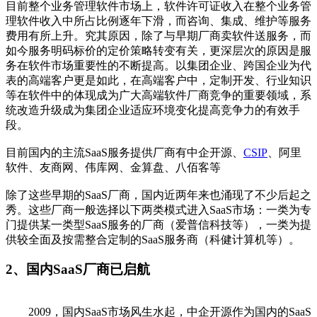
目前整个业务管理软件市场上，软件许可证收入在整个业务管
理软件收入中所占比例逐年下滑，而咨询、集成、维护等服务
费用有所上升。究其原因，除了与早期厂商卖软件送服务，而
如今服务明码标价的定价策略转变有关，更深层次的原因是服
务在软件市场重要性的不断提高。以集团企业、跨国企业为代
表的高端客户更是如此，在高端客户中，定制开发、行业知识
等在软件中的体现成为广大高端软件厂商竞争的重要领域，系
统改造升级成为集团企业适应环境变化提高竞争力的有效手
段。
目前国内的主流SaaS服务提供厂商有中企开源、
CSIP
、阿里
软件、友商网、伟库网、金算盘、八佰客等
除了这些早期的SaaS厂商，国内近两年来也涌现了不少后起之
秀。这些厂商一般选择以下两类模式进入SaaS市场：一类为专
门提供某一类型SaaS服务的厂商（爱普信科技等），一类为提
供较全面及按需整合定制的SaaS服务商（科健计算机等）。
2、国内SaaS厂商已启航
2009，国内SaaS市场风生水起，中企开源作为国内的SaaS