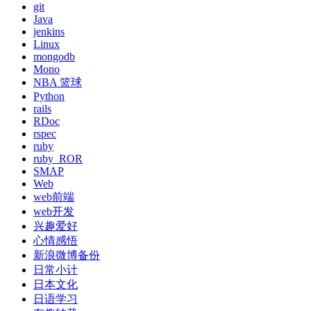
git
Java
jenkins
Linux
mongodb
Mono
NBA 篮球
Python
rails
RDoc
rspec
ruby
ruby_ROR
SMAP
Web
web前端
web开发
兴趣爱好
心情感悟
新浪微博备份
日常小计
日本文化
日语学习