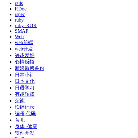
rails
RDoc
rspec
ruby
ruby_ROR
SMAP
Web
web前端
web开发
兴趣爱好
心情感悟
新浪微博备份
日常小计
日本文化
日语学习
有趣转载
杂谈
琐碎记录
编程,代码
育儿
身体~健康
软件开发