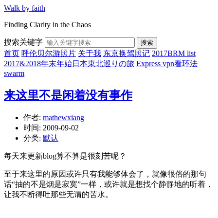
Walk by faith
Finding Clarity in the Chaos
搜索关键字
搜索
首页
呼伦贝尔游照片
关于我
东京换驾照记
2017BRM list
2017&2018年末年始日本東北巡りの旅
Express vpn看环法
swarm
来这里不是闲着没有事作
作者:
mathewxiang
时间:
2009-09-02
分类:
默认
每天来更新blog算不算是很刻苦呢？
至于来这里的原因或许只有我能够体会了，就像很俗的那句
话“抽的不是烟是寂寞”一样，或许就是想找个静静地的听着，
让我不断得吐那些无谓的苦水。