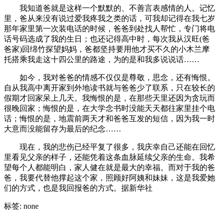
我知道爸就是这样一个默默的、不善言表感情的人。记忆
里，爸从来没有说过爱我疼我之类的话，可我却记得在我七岁
那年家里第一次装电话的时候，爸爸到处找人帮忙，专门将电
话号码选成了我的生日；也还记得高中时，每次我从汉旺(爸
爸家)回绵竹探望妈妈，爸都坚持要用他才买不久的小木兰摩
托搭乘我走这十四公里的路途，为的是和我多说说话……
如今，我对爸爸的情感不仅仅是尊敬，思念，还有悔恨。
自从我高中离开家到外地读书就与爸爸少了联系，只在较长的
假期才回家呆上几天。我悔恨的是，在那些天里还因为贪玩而
很晚回家；悔恨的是，在大学念书时没能天天都往家里挂个电
话；悔恨的是，地震前两天才和爸爸互发的短信，因为我一时
大意而没能留存为最后的纪念……
现在，我的悲伤已经平复了很多，我庆幸自己还能在回忆
里看见父亲的样子，还能凭着这条血脉延续父亲的生命。我希
望每个人都能明白，家人健在就是最大的幸福。而对于我的爸
爸，我要代替他撑起这个家，照顾好阿姨和妹妹，这是我爱她
们的方式，也是我回报爸的方式。据新华社
标签: none