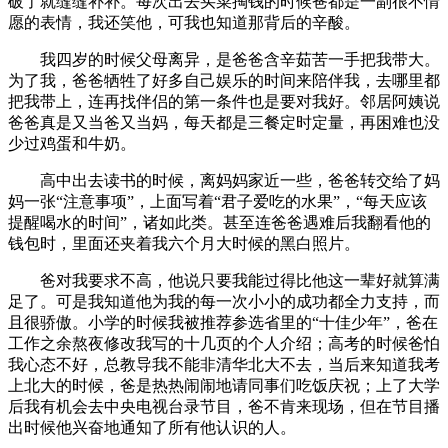
破了就缝缝补补。每次出去买菜掏钱的时候爸都是一副很不情
愿的表情，我还笑他，可我也知道那背后的辛酸。
我四岁的时候父母离异，是爸爸含辛茹苦一手把我带大。
为了我，爸爸牺牲了好多自己娱乐的时间来陪伴我，去哪里都
把我带上，连再找伴侣的第一条件也是要对我好。邻居阿姨说
爸爸真是又当爸又当妈，每天都是三餐定时定量，再困难也没
少过鸡蛋和牛奶。
高中出去读书的时候，离妈妈家近一些，爸爸转交给了妈
妈一张“注意事项”，上面写着“君子爱吃的水果”，“每天应该
提醒喝水的时间”，诸如此类。甚至连爸爸遇难后我翻看他的
钱包时，里面还夹着我六个月大时候的黑白照片。
爸对我要求不高，他说只要我能过得比他这一辈好就算满
足了。可是我知道他为我的每一次小小的成功都全力支持，而
且很骄傲。小学的时候我被推荐参选省里的“十佳少年”，爸在
工作之余熬夜修改我写的十几页的个人介绍；高考的时候爸怕
我心态不好，总教导我不能非清华北大不去，当后来知道我考
上北大的时候，爸是热热闹闹地请同事们吃饭庆祝；上了大学
后我有机会去中央电视台录节目，爸不肯来现场，但在节目播
出时候他兴奋地通知了所有他认识的人。