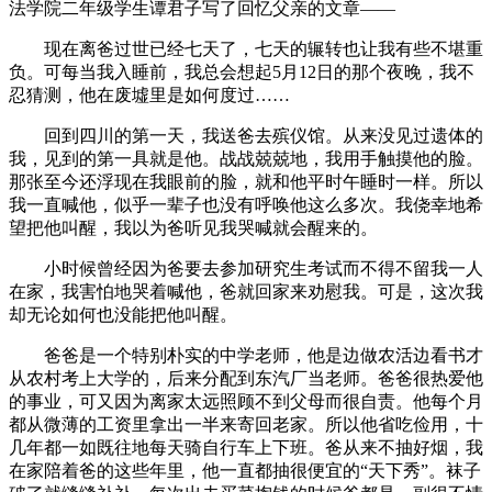
法学院二年级学生谭君子写了回忆父亲的文章——
现在离爸过世已经七天了，七天的辗转也让我有些不堪重
负。可每当我入睡前，我总会想起5月12日的那个夜晚，我不
忍猜测，他在废墟里是如何度过……
回到四川的第一天，我送爸去殡仪馆。从来没见过遗体的
我，见到的第一具就是他。战战兢兢地，我用手触摸他的脸。
那张至今还浮现在我眼前的脸，就和他平时午睡时一样。所以
我一直喊他，似乎一辈子也没有呼唤他这么多次。我侥幸地希
望把他叫醒，我以为爸听见我哭喊就会醒来的。
小时候曾经因为爸要去参加研究生考试而不得不留我一人
在家，我害怕地哭着喊他，爸就回家来劝慰我。可是，这次我
却无论如何也没能把他叫醒。
爸爸是一个特别朴实的中学老师，他是边做农活边看书才
从农村考上大学的，后来分配到东汽厂当老师。爸爸很热爱他
的事业，可又因为离家太远照顾不到父母而很自责。他每个月
都从微薄的工资里拿出一半来寄回老家。所以他省吃俭用，十
几年都一如既往地每天骑自行车上下班。爸从来不抽好烟，我
在家陪着爸的这些年里，他一直都抽很便宜的“天下秀”。袜子