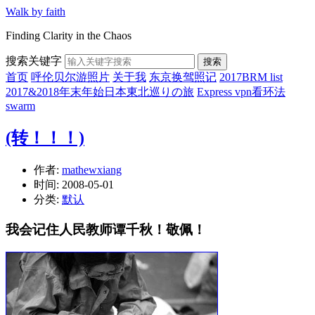
Walk by faith
Finding Clarity in the Chaos
搜索关键字
搜索
首页
呼伦贝尔游照片
关于我
东京换驾照记
2017BRM list
2017&2018年末年始日本東北巡りの旅
Express vpn看环法
swarm
(转！！！)
作者:
mathewxiang
时间:
2008-05-01
分类:
默认
我会记住人民教师谭千秋！敬佩！