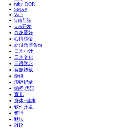
ruby_ROR
SMAP
Web
web前端
web开发
兴趣爱好
心情感悟
新浪微博备份
日常小计
日本文化
日语学习
有趣转载
杂谈
琐碎记录
编程,代码
育儿
身体~健康
软件开发
骑行
默认
PHP