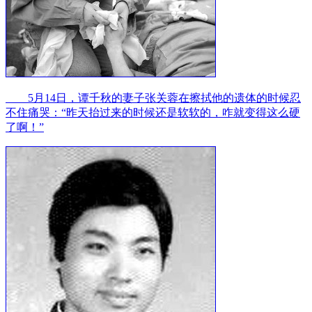
5月14日，谭千秋的妻子张关蓉在擦拭他的遗体的时候忍
不住痛哭：“昨天抬过来的时候还是软软的，咋就变得这么硬
了啊！”